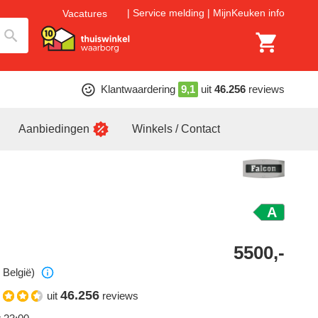
Service melding
MijnKeuken info
Vacatures
Klantwaardering
9,1
uit
46.256
reviews
Aanbiedingen
Winkels / Contact
A
5500,-
 België)
46.256
uit
reviews