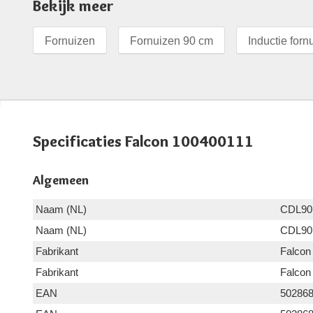
Bekijk meer
Fornuizen
Fornuizen 90 cm
Inductie forn
Specificaties Falcon 100400111
Algemeen
Naam (NL)
CDL90
Naam (NL)
CDL90
Fabrikant
Falcon
Fabrikant
Falcon
EAN
50286