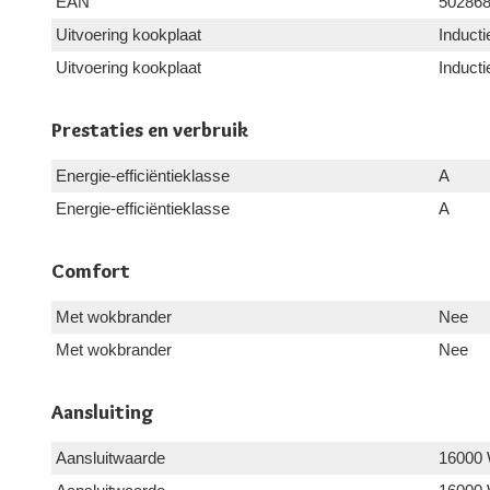
EAN
50286
Uitvoering kookplaat
Inducti
Uitvoering kookplaat
Inducti
Prestaties en verbruik
Energie-efficiëntieklasse
A
Energie-efficiëntieklasse
A
Comfort
Met wokbrander
Nee
Met wokbrander
Nee
Aansluiting
Aansluitwaarde
16000