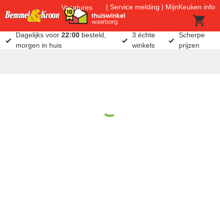
Service melding
MijnKeuken info
Vacatures
Dagelijks voor
22:00
besteld,
3 échte
Scherpe
morgen in huis
winkels
prijzen