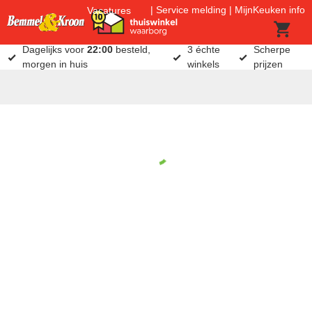
Service melding
MijnKeuken info
Vacatures
Dagelijks voor
22:00
besteld,
3 échte
Scherpe
morgen in huis
winkels
prijzen