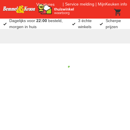
Service melding
MijnKeuken info
Vacatures
Dagelijks voor
22:00
besteld,
3 échte
Scherpe
morgen in huis
winkels
prijzen