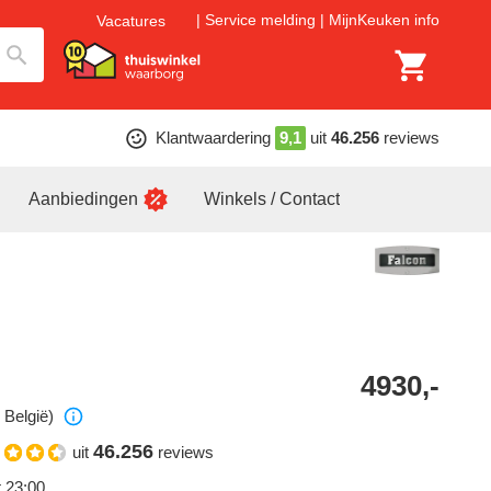
Service melding
MijnKeuken info
Vacatures
Klantwaardering
9,1
uit
46.256
reviews
Aanbiedingen
Winkels / Contact
4930,-
 België)
46.256
uit
reviews
t 23:00