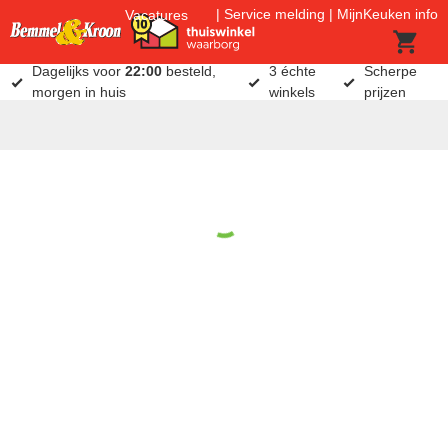
Service melding
MijnKeuken info
Vacatures
Dagelijks voor
22:00
besteld,
3 échte
Scherpe
morgen in huis
winkels
prijzen