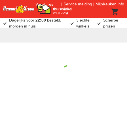
Service melding
MijnKeuken info
Vacatures
Dagelijks voor
22:00
besteld,
3 échte
Scherpe
morgen in huis
winkels
prijzen