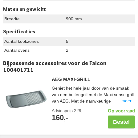
Maten en gewicht
Breedte
900 mm
Specificaties
Aantal kookzones
5
Aantal ovens
2
Bijpassende accessoires voor de Falcon
100401711
AEG MAXI-GRILL
Geniet het hele jaar door van de smaak
van een buitengrill met de Maxi sense grill
meer...
van AEG. Met de nauwkeurige
warmteregeling van inductie krijgt u een
Adviesprijs
229,-
Op voorraad
perfect gegrilde steak. Bereiding kan
160,-
zowel op de geribbelde als op het gladde
Bestel
oppervlak. Dikke basis van aluminium. Met
antiaanbaklaag en gemakkelijk te reinigen.