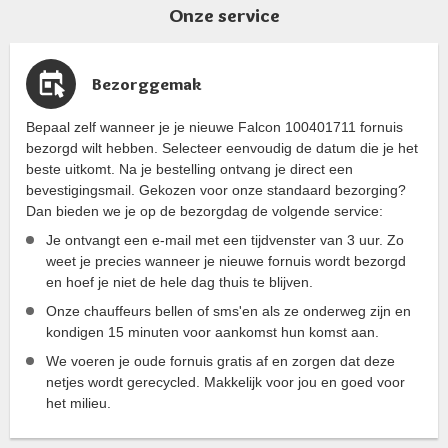
Ovenbestendig tot maximaal 200°C.
Onze service
Alleen voor inductiekookplaten.
Afmetingen: 51 x 25 cm.
Bezorggemak
Bepaal zelf wanneer je je nieuwe Falcon 100401711 fornuis
bezorgd wilt hebben. Selecteer eenvoudig de datum die je het
beste uitkomt. Na je bestelling ontvang je direct een
bevestigingsmail. Gekozen voor onze standaard bezorging?
Dan bieden we je op de bezorgdag de volgende service:
Je ontvangt een e-mail met een tijdvenster van 3 uur. Zo
weet je precies wanneer je nieuwe fornuis wordt bezorgd
en hoef je niet de hele dag thuis te blijven.
Onze chauffeurs bellen of sms'en als ze onderweg zijn en
kondigen 15 minuten voor aankomst hun komst aan.
We voeren je oude fornuis gratis af en zorgen dat deze
netjes wordt gerecycled. Makkelijk voor jou en goed voor
het milieu.