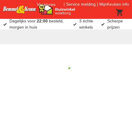
Service melding
MijnKeuken info
Vacatures
Dagelijks voor
22:00
besteld,
3 échte
Scherpe
morgen in huis
winkels
prijzen