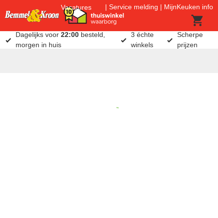
Service melding
MijnKeuken info
Vacatures
Dagelijks voor
22:00
besteld,
3 échte
Scherpe
morgen in huis
winkels
prijzen