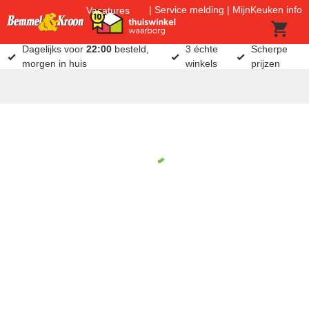
Service melding
MijnKeuken info
Vacatures
Dagelijks voor
22:00
besteld,
3 échte
Scherpe
morgen in huis
winkels
prijzen