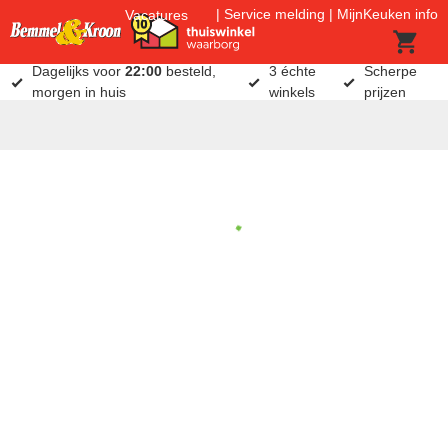
Service melding
MijnKeuken info
Vacatures
Dagelijks voor
22:00
besteld,
3 échte
Scherpe
morgen in huis
winkels
prijzen