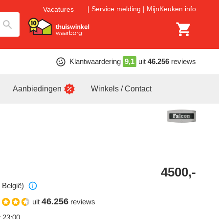
Service melding
MijnKeuken info
Vacatures
Klantwaardering
9,1
uit
46.256
reviews
Aanbiedingen
Winkels / Contact
4500,-
 België)
46.256
uit
reviews
t 23:00