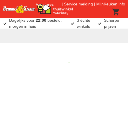
Service melding
MijnKeuken info
Vacatures
Dagelijks voor
22:00
besteld,
3 échte
Scherpe
morgen in huis
winkels
prijzen