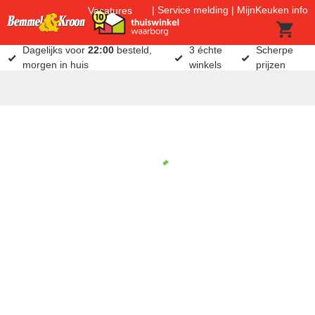
Service melding
MijnKeuken info
Vacatures
Dagelijks voor
22:00
besteld,
3 échte
Scherpe
morgen in huis
winkels
prijzen