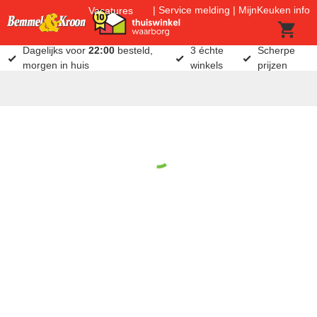
Service melding
MijnKeuken info
Vacatures
Dagelijks voor
22:00
besteld,
3 échte
Scherpe
morgen in huis
winkels
prijzen