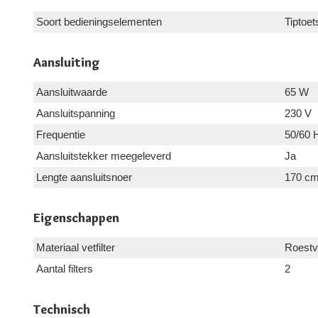
Soort bedieningselementen
Tiptoet
Aansluiting
Aansluitwaarde
65 W
Aansluitspanning
230 V
Frequentie
50/60 
Aansluitstekker meegeleverd
Ja
Lengte aansluitsnoer
170 c
Eigenschappen
Materiaal vetfilter
Roestvr
Aantal filters
2
Technisch