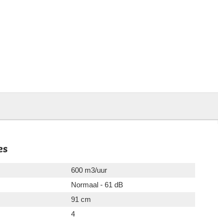
es
600 m3/uur
Normaal - 61 dB
91 cm
4