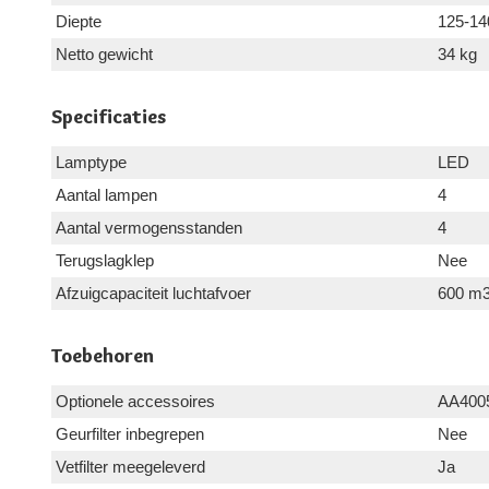
Diepte
125-1
Netto gewicht
34 kg
Specificaties
Lamptype
LED
Aantal lampen
4
Aantal vermogensstanden
4
Terugslagklep
Nee
Afzuigcapaciteit luchtafvoer
600 m3
Toebehoren
Optionele accessoires
AA400
Geurfilter inbegrepen
Nee
Vetfilter meegeleverd
Ja