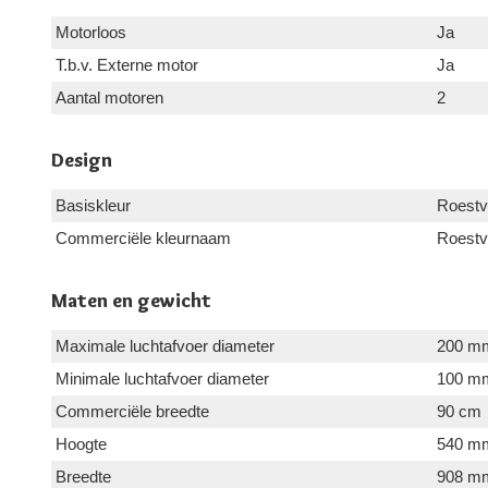
Motorloos
Ja
T.b.v. Externe motor
Ja
Aantal motoren
2
Design
Basiskleur
Roestvr
Commerciële kleurnaam
Roestvr
Maten en gewicht
Maximale luchtafvoer diameter
200 m
Minimale luchtafvoer diameter
100 m
Commerciële breedte
90 cm
Hoogte
540 m
Breedte
908 m