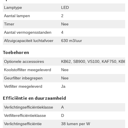
Lamptype
LED
Aantal lampen
2
Timer
Nee
Aantal vermogensstanden
4
Afzuigcapaciteit luchtafvoer
630 m3/uur
Toebehoren
Optionele accessoires
KB62, SB900, VS100, KAF750, KB6
Koolstoffilter meegeleverd
Nee
Geurfilter inbegrepen
Nee
Vetfilter meegeleverd
Ja
Efficiëntie en duurzaamheid
Verlichtingsefficiëntieklasse
A
Vetfilterefficiëntieklasse
D
Verlichtingsefficiëntie
38 lumen per W