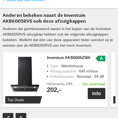
Anderen bekeken naast de Inventum
AKB6005RVS ook deze afzuigkappen
Anderen die geïnteresseerd waren in het kopen van de Inventum
AKB6005RVS afzuigkap hebben ook de volgende afzuigkappen
bekeken. Wellicht dat één van deze apparaten beter aansluit op je
wensen dan de AKB6005RVS van het merk Inventum.
Inventum AKB6005ZWA
A
Type
:
Wandschouw
Afzuigcapaciteit
:
645 m3/uur
Geluidsniveau
:
Normaal - 69 dB
Adviesprijs
299,-
Op voorraad
202,-
Info
Top Deals
T