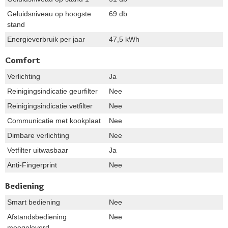
Geluidsniveau op hoogste
69 db
stand
Energieverbruik per jaar
47,5 kWh
Comfort
Verlichting
Ja
Reinigingsindicatie geurfilter
Nee
Reinigingsindicatie vetfilter
Nee
Communicatie met kookplaat
Nee
Dimbare verlichting
Nee
Vetfilter uitwasbaar
Ja
Anti-Fingerprint
Nee
Bediening
Smart bediening
Nee
Afstandsbediening
Nee
meegeleverd