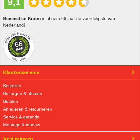
9,1
Bemmel en Kroon
is al ruim 66 jaar de voordeligste van
Nederland!
Klantenservice
Bestellen
Bezorgen & afhalen
Betalen
Annuleren & retourneren
Service & garantie
Montage & inbouw
Vestigingen