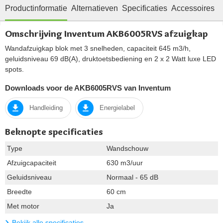
Productinformatie
Alternatieven
Specificaties
Accessoires
O
Omschrijving Inventum AKB6005RVS afzuigkap
Wandafzuigkap blok met 3 snelheden, capaciteit 645 m3/h,
geluidsniveau 69 dB(A), druktoetsbediening en 2 x 2 Watt luxe LED
spots.
Downloads voor de AKB6005RVS van Inventum
Handleiding
Energielabel
Beknopte specificaties
Type
Wandschouw
Afzuigcapaciteit
630 m3/uur
Geluidsniveau
Normaal - 65 dB
Breedte
60 cm
Met motor
Ja
Bekijk alle specificaties