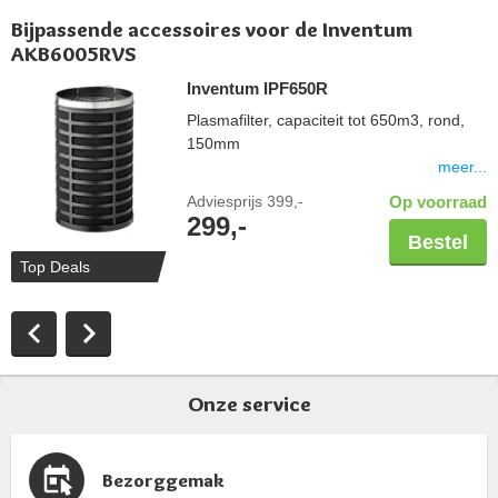
Bijpassende accessoires voor de Inventum
AKB6005RVS
Inventum IPF650R
Plasmafilter, capaciteit tot 650m3, rond,
150mm
meer...
Adviesprijs
399,-
Op voorraad
299,-
Bestel
Top Deals
Onze service
Bezorggemak