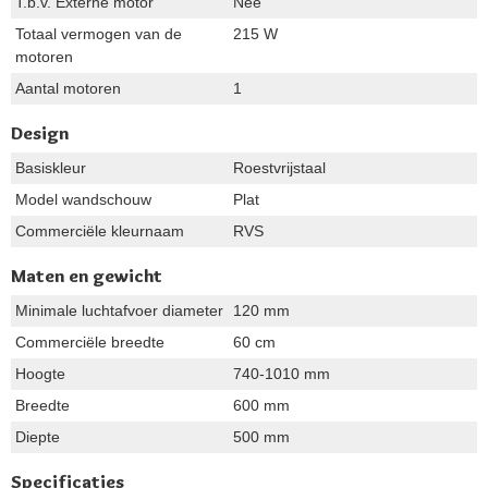
T.b.v. Externe motor
Nee
Totaal vermogen van de
215 W
motoren
Aantal motoren
1
Design
Basiskleur
Roestvrijstaal
Model wandschouw
Plat
Commerciële kleurnaam
RVS
Maten en gewicht
Minimale luchtafvoer diameter
120 mm
Commerciële breedte
60 cm
Hoogte
740-1010 mm
Breedte
600 mm
Diepte
500 mm
Specificaties