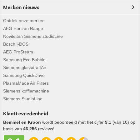
Merken nieuws
Ontdek onze merken
AEG Horizon Range
Noviteiten Siemens studioLine
Bosch i-DOS
AEG ProSteam
Samsung Eco Bubble
Siemens glassdraftAir
Samsung QuickDrive
PlasmaMade Air Filters
Siemens koffiemachine
Siemens StudioLine
Klanttevredenheid
Bemmel en Kroon
wordt beoordeeld met het cijfer
9,1
(van 10) op
basis van
46.256
reviews!