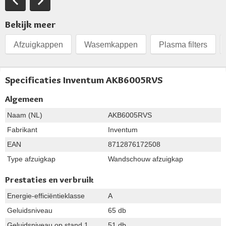
Bekijk meer
Afzuigkappen
Wasemkappen
Plasma filters
Specificaties Inventum AKB6005RVS
Algemeen
Naam (NL)
AKB6005RVS
Fabrikant
Inventum
EAN
8712876172508
Type afzuigkap
Wandschouw afzuigkap
Prestaties en verbruik
Energie-efficiëntieklasse
A
Geluidsniveau
65 db
Geluidsniveau op stand 1
51 db