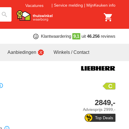
Service melding
MijnKeuken info
Vacatures
Klantwaardering
9,1
uit
46.256
reviews
Aanbiedingen
Winkels / Contact
C
2849,-
Adviesprijs
2999,-
Top Deals
g