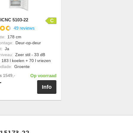
 ICNC 5103-22
C
49 reviews
te
:
178 cm
ontage
:
Deur-op-deur
t
:
Ja
niveau
:
Zeer stil - 33 dB
:
183 l koelen + 70 l vriezen
udlade
:
Groente
js
1549,-
Op voorraad
-
Info
CI 5173-22