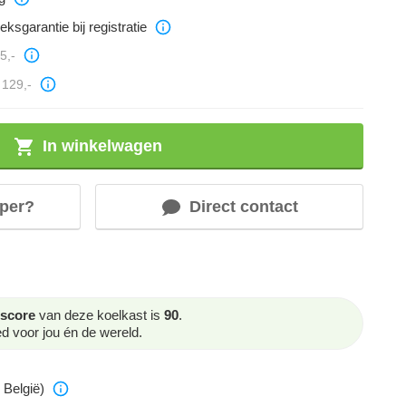
eksgarantie bij registratie
5,-
129,-
In winkelwagen
per?
Direct contact
score
van deze koelkast is
90
.
 voor jou én de wereld.
 België)