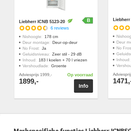
Liebherr
B
Liebherr ICNB 5123-20
6 reviews
Nishoog
Nishoogte
:
178 cm
Deur m
Deur montage
:
Deur-op-deur
No Fros
No Frost
:
Ja
Geluids
Geluidsniveau
:
Zeer stil - 29 dB
Inhoud
Inhoud
:
183 l koelen + 70 l vriezen
Versho
Vershoudlade
:
Groente
Adviespri
Adviesprijs
1999,-
Op voorraad
1471,
1899,-
Info
Merkspecifieke functies Liebherr ICNBS