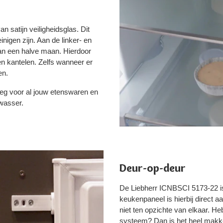
 satijn veiligheidsglas. Dit
nigen zijn. Aan de linker- en
van een halve maan. Hierdoor
en kantelen. Zelfs wanneer er
en.
noeg voor al jouw etenswaren en
twasser.
Deur-op-deur
De Liebherr ICNBSCI 5173-22 i
keukenpaneel is hierbij direct
niet ten opzichte van elkaar. H
systeem? Dan is het heel makke