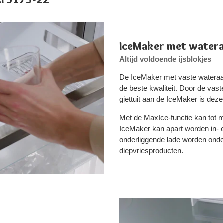
IceMaker met watera
Altijd voldoende ijsblokjes
De IceMaker met vaste wateraans
de beste kwaliteit. Door de vaste
giettuit aan de IceMaker is dez
Met de MaxIce-functie kan tot m
IceMaker kan apart worden in- e
onderliggende lade worden onder
diepvriesproducten.