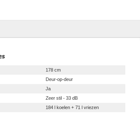
es
178 cm
Deur-op-deur
Ja
Zeer stil - 33 dB
184 l koelen + 71 l vriezen