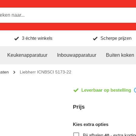
3 échte winkels
Scherpe prijzen
Keukenapparatuur
Inbouwapparatuur
Buiten koken
asten
Liebherr ICNBSCI 5173-22
Leverbaar op bestelling
Prijs
Kies extra opties
Bij afhalen
extra kortin
40,-