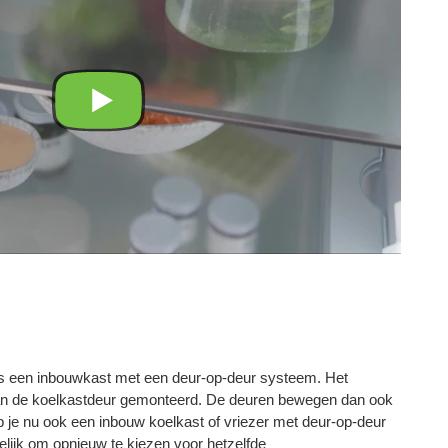
s een inbouwkast met een deur-op-deur systeem. Het
 aan de koelkastdeur gemonteerd. De deuren bewegen dan ook
eb je nu ook een inbouw koelkast of vriezer met deur-op-deur
lijk om opnieuw te kiezen voor hetzelfde