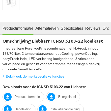
Productinformatie
Alternatieven
Specificaties
Reviews
Onze
Omschrijving Liebherr ICNSD 5103-22 koelkast
Integreerbare Pure koel/vriescombinatie met NoFrost, inhoud
183/70 liter, 2 temperatuurzones, duoCooling, powerCooling,
easyFresh lade, LED verlichting koelgedeelte, 3 vriesladen,
varioSpace en geschikt voor smarthome toepassingen dankzij
optionele SmartDeviceBox.
Bekijk ook de merkspecifieke functies
Downloads voor de ICNSD 5103-22 van Liebherr
Productinformatie
Energielabel
Handleiding
Installatiehandleiding