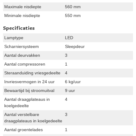
Maximale nisdiepte
560 mm
Minimale nisdiepte
550 mm
Specificaties
Lamptype
LED
Scharniersysteem
Sleepdeur
Aantal deurvakken
3
Aantal compressoren
1
Steraanduiding vriesgedeelte
4
Invriesvermogen in 24 uur
6 kg/uur
Bewaartijd bij stroomuitval
9 uur
Aantal draagplateaus in
4
koelgedeelte
Aantal verstelbare
3
draagplateaus in koelgedeelte
Aantal groentelades
1