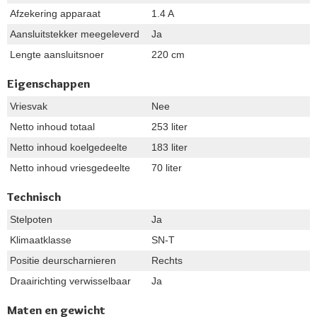
Afzekering apparaat
1.4 A
Aansluitstekker meegeleverd
Ja
Lengte aansluitsnoer
220 cm
Eigenschappen
Vriesvak
Nee
Netto inhoud totaal
253 liter
Netto inhoud koelgedeelte
183 liter
Netto inhoud vriesgedeelte
70 liter
Technisch
Stelpoten
Ja
Klimaatklasse
SN-T
Positie deurscharnieren
Rechts
Draairichting verwisselbaar
Ja
Maten en gewicht