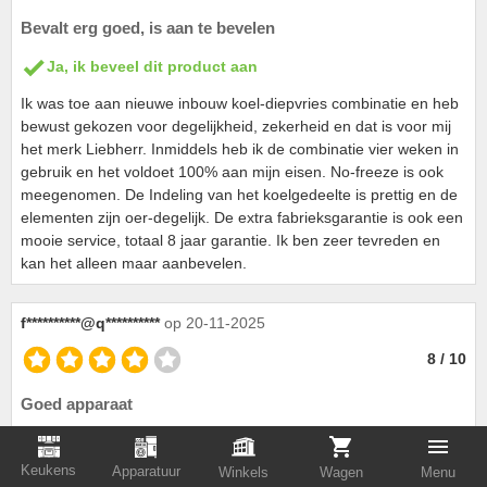
Bevalt erg goed, is aan te bevelen
Ja, ik beveel dit product aan
Ik was toe aan nieuwe inbouw koel-diepvries combinatie en heb
bewust gekozen voor degelijkheid, zekerheid en dat is voor mij
het merk Liebherr. Inmiddels heb ik de combinatie vier weken in
gebruik en het voldoet 100% aan mijn eisen. No-freeze is ook
meegenomen. De Indeling van het koelgedeelte is prettig en de
elementen zijn oer-degelijk. De extra fabrieksgarantie is ook een
mooie service, totaal 8 jaar garantie. Ik ben zeer tevreden en
kan het alleen maar aanbevelen.
f**********@q**********
op 20-11-2025
8 / 10
Goed apparaat
Ja, ik beveel dit product aan
Keukens
Apparatuur
Winkels
Wagen
Menu
Enkele dagen in bezit. Voldoet prima: goede verlichting en