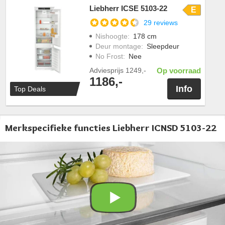
Liebherr ICSE 5103-22
E
29 reviews
Nishoogte
:
178 cm
Deur montage
:
Sleepdeur
No Frost
:
Nee
Adviesprijs
1249,-
Op voorraad
1186,-
Info
Top Deals
Merkspecifieke functies Liebherr ICNSD 5103-22