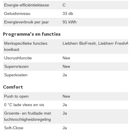
Energie-efficiëntieklasse
C
Geluidsniveau
33 db
Energieverbruik per jaar
91 kWh
Programma's en functies
Merkspecifieke functies
Liebherr BioFresh, Liebherr FreshAir
koelkast
IJscrushfunctie
Nee
Supervriezen
Nee
Superkoelen
Ja
Comfort
Push to open
Nee
0 °C lade vlees en vis
Ja
Groente- en fruitlade met
Ja
luchtvochtigheidsregeling
Soft-Close
Ja