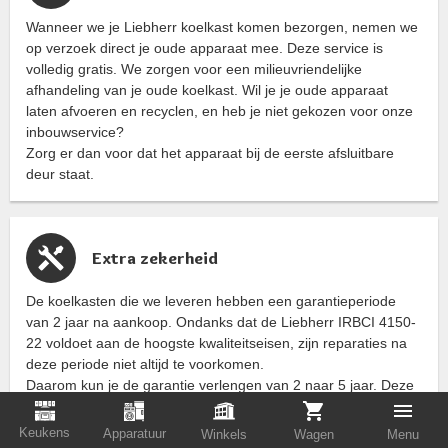
Wanneer we je Liebherr koelkast komen bezorgen, nemen we
op verzoek direct je oude apparaat mee. Deze service is
volledig gratis. We zorgen voor een milieuvriendelijke
afhandeling van je oude koelkast. Wil je je oude apparaat
laten afvoeren en recyclen, en heb je niet gekozen voor onze
inbouwservice?
Zorg er dan voor dat het apparaat bij de eerste afsluitbare
deur staat.
Extra zekerheid
De koelkasten die we leveren hebben een garantieperiode
van 2 jaar na aankoop. Ondanks dat de Liebherr IRBCI 4150-
22 voldoet aan de hoogste kwaliteitseisen, zijn reparaties na
deze periode niet altijd te voorkomen.
Daarom kun je de garantie verlengen van 2 naar 5 jaar. Deze
extra zekerheid selecteer je voor een klein bedrag
bovenaan
deze pagina
.
Keukens
Apparatuur
Winkels
Wagen
Menu