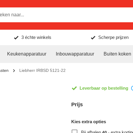
3 échte winkels
Scherpe prijzen
Keukenapparatuur
Inbouwapparatuur
Buiten koken
asten
Liebherr IRBSD 5121-22
Leverbaar op bestelling
Prijs
Kies extra opties
Bij afhalen
extra kortin
40,-