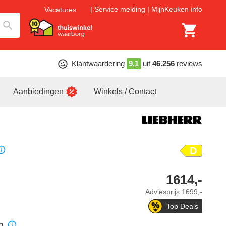
Service melding
MijnKeuken info
Vacatures
Klantwaardering
9,1
uit
46.256
reviews
Aanbiedingen
Winkels / Contact
D
1614,-
Adviesprijs
1699,-
Top Deals
g