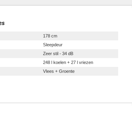
es
178 cm
Sleepdeur
Zeer stil - 34 dB
248 l koelen + 27 l vriezen
Vlees + Groente