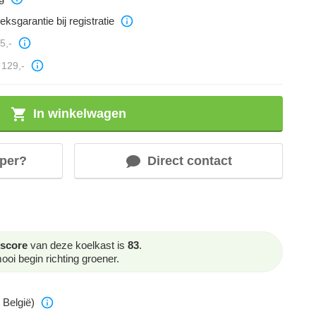
eksgarantie bij registratie
5,-
129,-
In winkelwagen
per?
Direct contact
score
van deze koelkast is
83
.
oi begin richting groener.
 België)