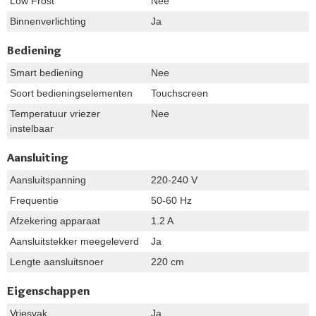
Low Frost
Nee
Binnenverlichting
Ja
Bediening
Smart bediening
Nee
Soort bedieningselementen
Touchscreen
Temperatuur vriezer
Nee
instelbaar
Aansluiting
Aansluitspanning
220-240 V
Frequentie
50-60 Hz
Afzekering apparaat
1.2 A
Aansluitstekker meegeleverd
Ja
Lengte aansluitsnoer
220 cm
Eigenschappen
Vriesvak
Ja