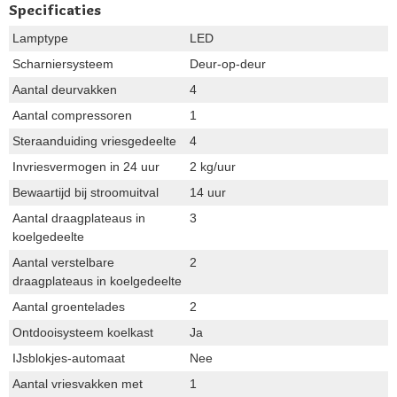
Specificaties
Lamptype
LED
Scharniersysteem
Deur-op-deur
Aantal deurvakken
4
Aantal compressoren
1
Steraanduiding vriesgedeelte
4
Invriesvermogen in 24 uur
2 kg/uur
Bewaartijd bij stroomuitval
14 uur
Aantal draagplateaus in
3
koelgedeelte
Aantal verstelbare
2
draagplateaus in koelgedeelte
Aantal groentelades
2
Ontdooisysteem koelkast
Ja
IJsblokjes-automaat
Nee
Aantal vriesvakken met
1