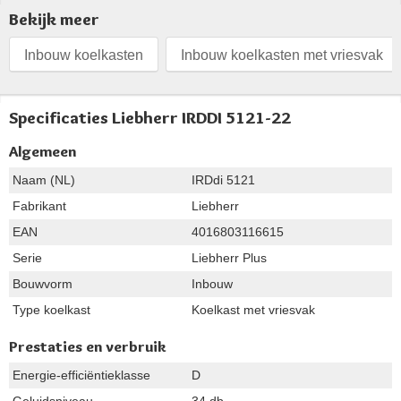
Bekijk meer
Inbouw koelkasten
Inbouw koelkasten met vriesvak
Specificaties Liebherr IRDDI 5121-22
Algemeen
Naam (NL)
IRDdi 5121
Fabrikant
Liebherr
EAN
4016803116615
Serie
Liebherr Plus
Bouwvorm
Inbouw
Type koelkast
Koelkast met vriesvak
Prestaties en verbruik
Energie-efficiëntieklasse
D
Geluidsniveau
34 db