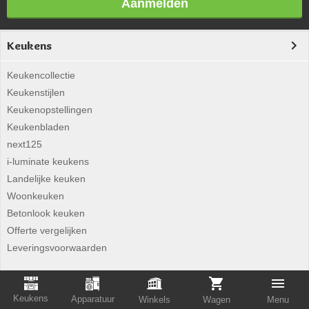
Aanmelden
Keukens
Keukencollectie
Keukenstijlen
Keukenopstellingen
Keukenbladen
next125
i-luminate keukens
Landelijke keuken
Woonkeuken
Betonlook keuken
Offerte vergelijken
Leveringsvoorwaarden
Apparatuur
Keukens
Apparatuur
Winkels
Wagen
Menu