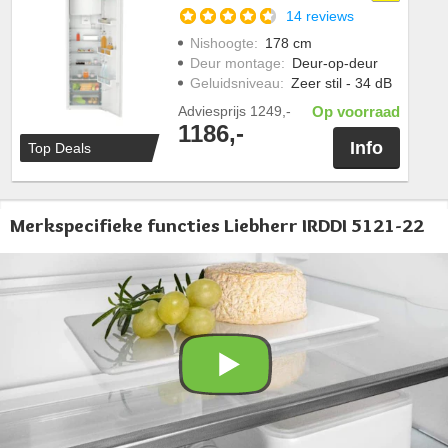
14 reviews
Nishoogte
:
178 cm
Deur montage
:
Deur-op-deur
Geluidsniveau
:
Zeer stil - 34 dB
Adviesprijs
1249,-
Op voorraad
1186,-
Info
Top Deals
Merkspecifieke functies Liebherr IRDDI 5121-22