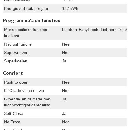
Energieverbruik per jaar
137 kWh
Programma's en functies
Merkspecifieke functies
Liebherr EasyFresh, Liebherr FreshAi
koelkast
IJscrushfunctie
Nee
Supervriezen
Nee
Superkoelen
Ja
Comfort
Push to open
Nee
0 °C lade vlees en vis
Nee
Groente- en fruitlade met
Ja
luchtvochtigheidsregeling
Soft-Close
Ja
No Frost
Nee