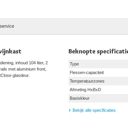
service
ijnkast
Beknopte specificati
ening, inhoud 104 liter, 2
Type
ails met aluminium front,
Flessen-capaciteit
ftClose glasdeur.
Temperatuurzones
Afmeting HxBxD
Basiskleur
Bekijk alle specificaties