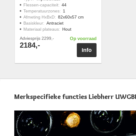
Flessen-capaciteit
:
44
Temperatuurzones
:
1
Afmeting HxBxD
:
82x60x57 cm
Basiskleur
:
Antraciet
Materiaal plateaus
:
Hout
Adviesprijs
2299,-
Op voorraad
2184,-
Info
Merkspecifieke functies Liebherr UWGB