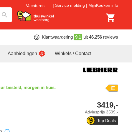
Service melding
MijnKeuken info
Vacatures
Klantwaardering
9,1
uit
46.256
reviews
Aanbiedingen
Winkels / Contact
ur besteld, morgen in huis.
E
3419,-
Adviesprijs
3599,-
Top Deals
g