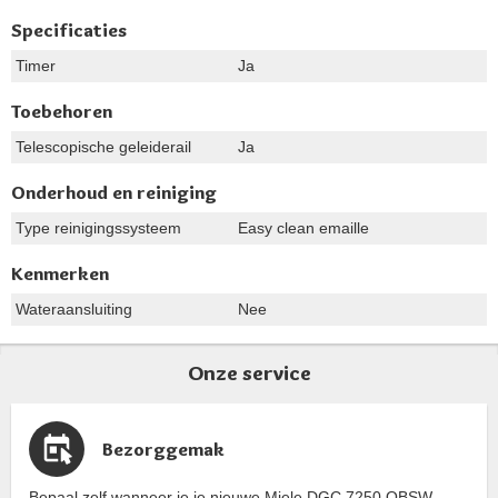
Specificaties
Timer
Ja
Toebehoren
Telescopische geleiderail
Ja
Onderhoud en reiniging
Type reinigingssysteem
Easy clean emaille
Kenmerken
Wateraansluiting
Nee
Onze service
Bezorggemak
Bepaal zelf wanneer je je nieuwe Miele DGC 7250 OBSW