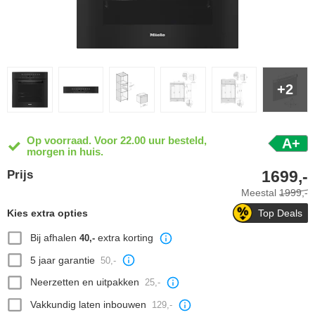
+2
Op voorraad. Voor 22.00 uur besteld,
A+
morgen in huis.
1699,-
Prijs
Meestal
1999,-
Kies extra opties
Top Deals
Bij afhalen
extra korting
40,-
5 jaar garantie
50,-
Neerzetten en uitpakken
25,-
Vakkundig laten inbouwen
129,-