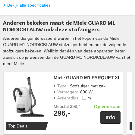
Bekijk alle specificaties
Anderen bekeken naast de Miele GUARD M1
NORDICBLAUW ook deze stofzuigers
Anderen die geïnteresseerd waren in het kopen van de Miele
GUARD M1 NORDICBLAUW stofzuiger hebben ook de volgende
stofzuigers bekeken. Wellicht dat één van deze apparaten beter
aansluit op je wensen dan de GUARD M1 NORDICBLAUW van het
merk Miele.
Miele GUARD M1 PARQUET XL
Type
:
Stofzuiger met zak
Vermogen
:
890 W
Actieradius
:
11 m
Meestal
330,-
Op voorraad
296,-
Info
Top Deals
T