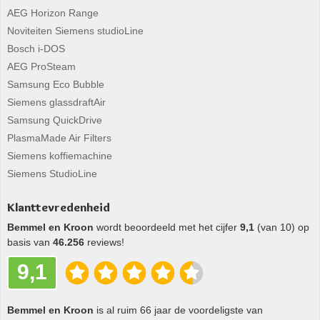
AEG Horizon Range
Noviteiten Siemens studioLine
Bosch i-DOS
AEG ProSteam
Samsung Eco Bubble
Siemens glassdraftAir
Samsung QuickDrive
PlasmaMade Air Filters
Siemens koffiemachine
Siemens StudioLine
Klanttevredenheid
Bemmel en Kroon
wordt beoordeeld met het cijfer
9,1
(van 10) op
basis van
46.256
reviews!
9,1
Bemmel en Kroon
is al ruim 66 jaar de voordeligste van