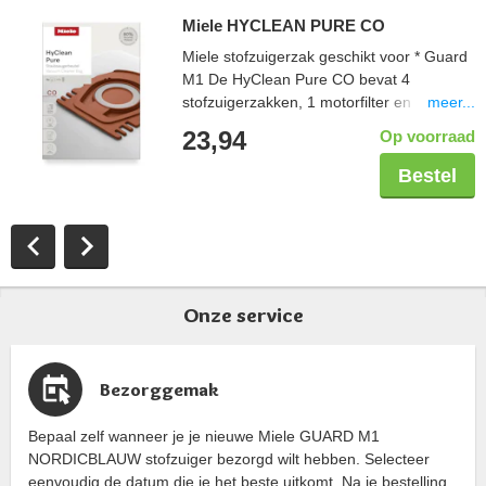
Miele HYCLEAN PURE CO
Miele stofzuigerzak geschikt voor * Guard
M1 De HyClean Pure CO bevat 4
meer...
stofzuigerzakken, 1 motorfilter en 1
uitblaasfilter. Filtert meer dan 99,9% van
23,94
Op voorraad
de stofdeeltjes. Langere gebruiksduur
stofzuigerzakken door 3D-technologie.
Bestel
Onze service
Bezorggemak
Bepaal zelf wanneer je je nieuwe Miele GUARD M1
NORDICBLAUW stofzuiger bezorgd wilt hebben. Selecteer
eenvoudig de datum die je het beste uitkomt. Na je bestelling