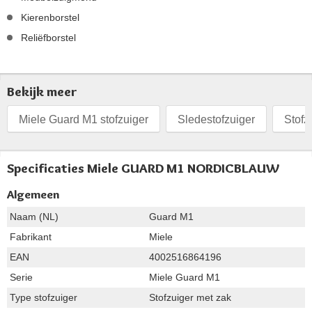
Kierenborstel
Reliëfborstel
Bekijk meer
Miele Guard M1 stofzuiger
Sledestofzuiger
Stofz
Specificaties Miele GUARD M1 NORDICBLAUW
Algemeen
Naam (NL)
Guard M1
Fabrikant
Miele
EAN
4002516864196
Serie
Miele Guard M1
Type stofzuiger
Stofzuiger met zak