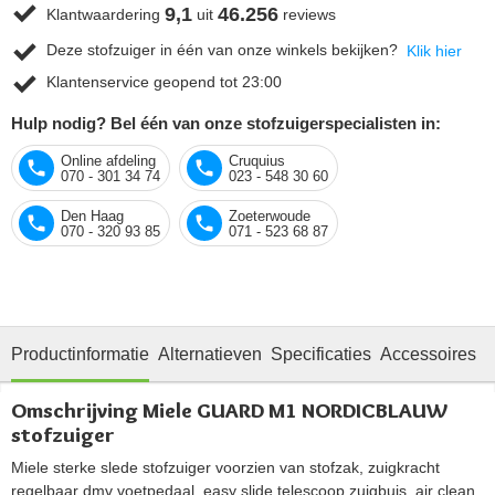
9,1
46.256
Klantwaardering
uit
reviews
Deze stofzuiger in één van onze winkels bekijken?
Klik hier
Klantenservice geopend tot 23:00
Hulp nodig? Bel één van onze stofzuigerspecialisten in:
Online afdeling
Cruquius
070 - 301 34 74
023 - 548 30 60
Den Haag
Zoeterwoude
070 - 320 93 85
071 - 523 68 87
Productinformatie
Alternatieven
Specificaties
Accessoires
O
Omschrijving Miele GUARD M1 NORDICBLAUW
stofzuiger
Miele sterke slede stofzuiger voorzien van stofzak, zuigkracht
regelbaar dmv voetpedaal, easy slide telescoop zuigbuis, air clean