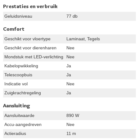
Prestaties en verbruik
Geluidsniveau
77 db
Comfort
Geschikt voor vloertype
Laminaat, Tegels
Geschikt voor dierenharen
Nee
Mondstuk met LED-verlichting
Nee
Kabelopwikkeling
Ja
Telescoopbuis
Ja
Indicatie vol
Nee
Zuigkrachtregeling
Ja
Aansluiting
Aansluitwaarde
890 W
Accu-aangedreven
Nee
Actieradius
11 m