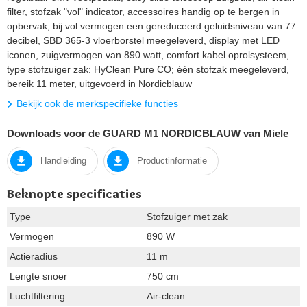
filter, stofzak "vol" indicator, accessoires handig op te bergen in
opbervak, bij vol vermogen een gereduceerd geluidsniveau van 77
decibel, SBD 365-3 vloerborstel meegeleverd, display met LED
iconen, zuigvermogen van 890 watt, comfort kabel oprolsysteem,
type stofzuiger zak: HyClean Pure CO; één stofzak meegeleverd,
bereik 11 meter, uitgevoerd in Nordicblauw
Bekijk ook de merkspecifieke functies
Downloads voor de GUARD M1 NORDICBLAUW van Miele
Handleiding
Productinformatie
Beknopte specificaties
Type
Stofzuiger met zak
Vermogen
890 W
Actieradius
11 m
Lengte snoer
750 cm
Luchtfiltering
Air-clean