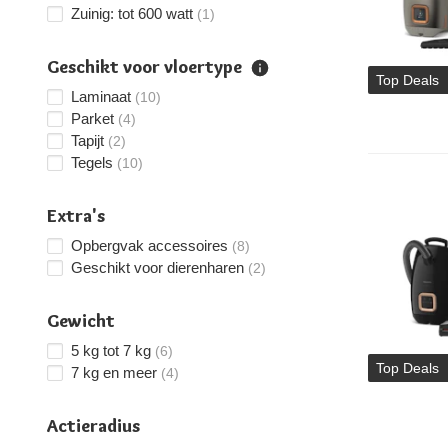
Zuinig: tot 600 watt
(1)
Geschikt voor vloertype
Top Deals
Laminaat
(10)
Parket
(4)
Tapijt
(2)
Tegels
(10)
Extra's
Opbergvak accessoires
(8)
Geschikt voor dierenharen
(2)
Gewicht
5 kg tot 7 kg
(6)
Top Deals
7 kg en meer
(4)
Actieradius