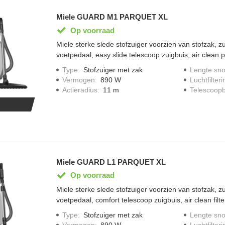
Miele GUARD M1 PARQUET XL
Op voorraad
Miele sterke slede stofzuiger voorzien van stofzak, 
voetpedaal, easy slide telescoop zuigbuis, air clean plu
indicator, accessoires handig op te bergen in opberv
Type
:
Stofzuiger met zak
Lengte sno
gereduceerd geluidsniveau van 77 decibel, SBD 365-
Vermogen
:
890 W
Luchtfilteri
SBB400 parketborstel meegeleverd, display met LED
Actieradius
:
11 m
Telescoopb
van 890 watt, comfort kabel oprolsysteem, type stof
CO; één stofzak meegeleverd, bereik 11 meter, uitgevo
Miele GUARD L1 PARQUET XL
Op voorraad
Miele sterke slede stofzuiger voorzien van stofzak, 
voetpedaal, comfort telescoop zuigbuis, air clean filter,
indicator, accessoires handig op te bergen in opberv
Type
:
Stofzuiger met zak
Lengte sno
gereduceerd geluidsniveau van 75 decibel, SBD365-3
Vermogen
:
890 W
Luchtfilteri