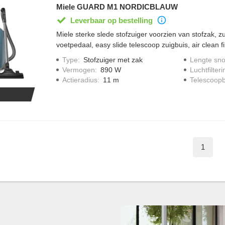
Miele GUARD M1 NORDICBLAUW
Leverbaar op bestelling
Miele sterke slede stofzuiger voorzien van stofzak, 
voetpedaal, easy slide telescoop zuigbuis, air clean fil
indicator, accessoires handig op te bergen in opberv
Type
:
Stofzuiger met zak
Lengte sno
gereduceerd geluidsniveau van 77 decibel, SBD 365-
Vermogen
:
890 W
Luchtfilteri
meegeleverd, display met LED iconen, zuigvermogen
Actieradius
:
11 m
Telescoopb
kabel oprolsysteem, type stofzuiger zak: HyClean Pu
meegeleverd, bereik 11 meter, uitgevoerd in Nordicb
1