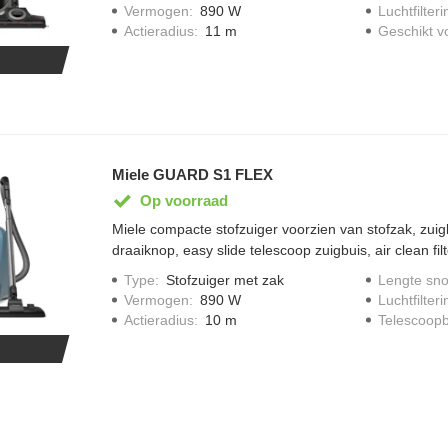
gereduceerd geluidsniveau van 77 decibel, SBD 365-
Vermogen
:
890 W
Luchtfilteri
305-3 dierenharen borstel en een flexibele kierenzui
Actieradius
:
11 m
Geschikt v
meegeleverd, display met LED iconen, zuigvermogen
kabel oprolsysteem, type stofzuiger zak: HyClean Pu
meegeleverd, bereik 11 meter, uitgevoerd in Obsidia
Miele GUARD S1 FLEX
Op voorraad
Miele compacte stofzuiger voorzien van stofzak, zui
draaiknop, easy slide telescoop zuigbuis, air clean filte
flexibele kierenzuiger (SFD20) meegeleverd, accesso
Type
:
Stofzuiger met zak
Lengte sno
bergen aan varioclip op zuigbuis, bij vol vermogen 
Vermogen
:
890 W
Luchtfilteri
geluidsniveau van 78 decibel, SBD 355-3 vloerborst
Actieradius
:
10 m
Telescoopb
zuigvermogen van 890 watt, Push kabel oprolsysteem,
HyClean Pure TU; één stofzak meegeleverd, bereik 10
Nordicblauw