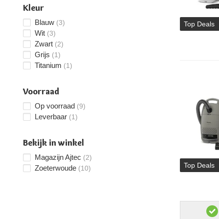
Kleur
Blauw
(3)
Top Deals
Wit
(3)
Zwart
(2)
Grijs
(1)
Titanium
(1)
Voorraad
Op voorraad
(9)
Leverbaar
(1)
Bekijk in winkel
Magazijn Ajtec
(2)
Top Deals
Zoeterwoude
(10)