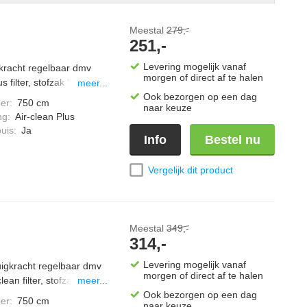
Meestal
279,-
251,-
Levering mogelijk vanaf
gkracht regelbaar dmv
morgen of direct af te halen
 filter, stofzak "vol"
meer...
verd, accessoires handig
Ook bezorgen op een dag
er
:
750 cm
naar keuze
mogen een gereduceerd
ng
:
Air-clean Plus
el meegeleverd,
uis
:
Ja
Info
Bestel nu
 type stofzuiger zak:
0 meter, uitgevoerd in
Vergelijk dit product
Meestal
349,-
314,-
Levering mogelijk vanaf
zuigkracht regelbaar dmv
morgen of direct af te halen
ean filter, stofzak "vol"
meer...
ak, bij vol vermogen een
Ook bezorgen op een dag
er
:
750 cm
naar keuze