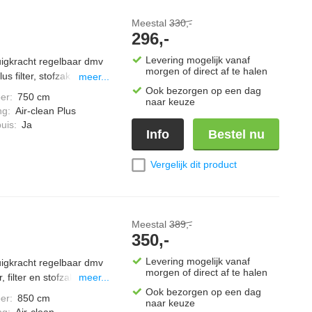
Meestal
330,-
296,-
Levering mogelijk vanaf
zuigkracht regelbaar dmv
morgen of direct af te halen
s filter, stofzak "vol"
meer...
ak, bij vol vermogen een
Ook bezorgen op een dag
er
:
750 cm
naar keuze
3 vloerborstel en een
ng
:
Air-clean Plus
 iconen, zuigvermogen
uis
:
Ja
Info
Bestel nu
zuiger zak: HyClean Pure
erd in Briljantwit
Vergelijk dit product
Meestal
389,-
350,-
Levering mogelijk vanaf
zuigkracht regelbaar dmv
morgen of direct af te halen
 filter en stofzak "vol"
meer...
ak, bij vol vermogen een
Ook bezorgen op een dag
er
:
850 cm
naar keuze
 vloerborstel en een
ng
:
Air-clean