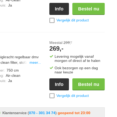
D iconen, zuigvermogen
uis
:
Ja
Info
Bestel nu
zuiger zak: HyClean Pure
erd in Briljantwit
Vergelijk dit product
Meestal
299,-
269,-
Levering mogelijk vanaf
zuigkracht regelbaar dmv
morgen of direct af te halen
lean filter, stofzak "vol"
meer...
ak, bij vol vermogen een
Ook bezorgen op een dag
er
:
750 cm
naar keuze
o star vloerborstel
ng
:
Air-clean
 van 550 watt, comfort
uis
:
Ja
Info
Bestel nu
re CO; één stofzak
ijs
Vergelijk dit product
Klantenservice (
070 - 301 34 74
)
geopend tot 23:00