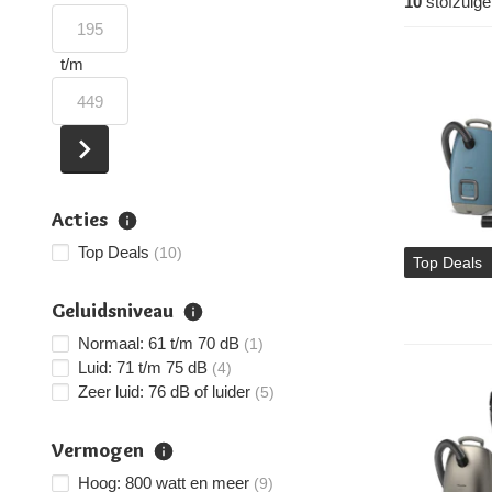
10
stofzuige
t/m
Acties
Top Deals
(10)
Top Deals
Geluidsniveau
Normaal: 61 t/m 70 dB
(1)
Luid: 71 t/m 75 dB
(4)
Zeer luid: 76 dB of luider
(5)
Vermogen
Hoog: 800 watt en meer
(9)