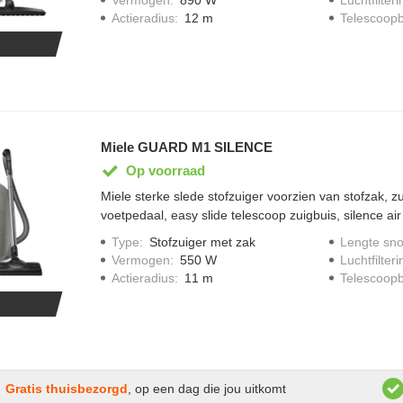
SBB 400 parketborstel meegeleverd, display met LE
Actieradius
:
12 m
Telescoopb
van 890 watt, comfort kabel oprolsysteem, type stof
TU; één stofzak meegeleverd, bereik 12 meter, uitgevo
Miele GUARD M1 SILENCE
Op voorraad
Miele sterke slede stofzuiger voorzien van stofzak, 
voetpedaal, easy slide telescoop zuigbuis, silence air c
indicator, accessoires handig op te bergen in opberv
Type
:
Stofzuiger met zak
Lengte sno
gereduceerd geluidsniveau van 66 decibel, flex teq/ec
Vermogen
:
550 W
Luchtfilteri
meegeleverd, display met LED iconen, zuigvermogen
Actieradius
:
11 m
Telescoopb
kabel oprolsysteem, type stofzuiger zak: HyClean Pu
meegeleverd, bereik 11 meter, uitgevoerd in Grafietgr
Gratis thuisbezorgd
, op een dag die jou uitkomt