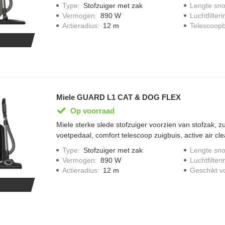
clean filter, filter en stofzak "vol" indicator, accessoi
Type
:
Stofzuiger met zak
Lengte sno
opbervak, bij vol vermogen een gereduceerd geluidsn
Vermogen
:
890 W
Luchtfilteri
SBD365-3 vloerborstel en een SBB 400 parketborstel
Actieradius
:
12 m
Telescoopb
met LED iconen, zuigvermogen van 890 watt, comfort
type stofzuiger zak: Hyclean Clean Pure TU; één sto
12 meter, uitgevoerd in Titanium Pearlfinish
Miele GUARD L1 CAT & DOG FLEX
Op voorraad
Miele sterke slede stofzuiger voorzien van stofzak, 
voetpedaal, comfort telescoop zuigbuis, active air clean 
"vol" indicator, accessoires handig op te bergen in o
Type
:
Stofzuiger met zak
Lengte sno
een gereduceerd geluidsniveau van 75 decibel, SBD3
Vermogen
:
890 W
Luchtfilteri
STB 305-3 dierenharen borstel en een flexibele kier
Actieradius
:
12 m
Geschikt v
meegeleverd, display met LED iconen, zuigvermogen
kabel oprolsysteem, type stofzuiger zak: HyClean Pu
meegeleverd, bereik 12 meter, uitgevoerd in Obsidia