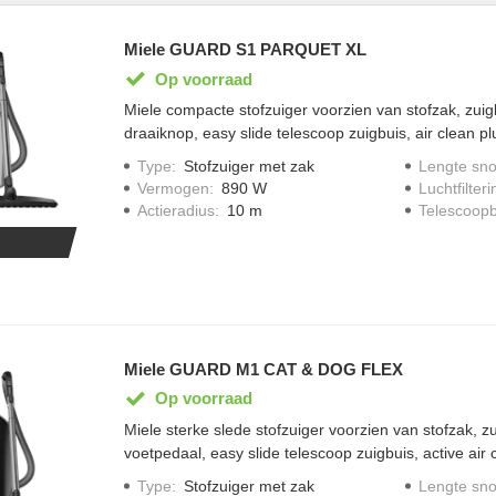
Miele GUARD S1 PARQUET XL
Op voorraad
Miele compacte stofzuiger voorzien van stofzak, zui
draaiknop, easy slide telescoop zuigbuis, air clean plus
indicator, speciale parketborstel (SBB 400) meegele
Type
:
Stofzuiger met zak
Lengte sno
op te bergen aan varioclip op zuigbuis, bij vol ver
Vermogen
:
890 W
Luchtfilteri
geluidsniveau van 78 decibel, SBD 355-3 vloerborst
Actieradius
:
10 m
Telescoopb
zuigvermogen van 890 watt, Push kabel oprolsysteem,
HyClean Pure TU; één stofzak meegeleverd, bereik 1
Briljantwit
Miele GUARD M1 CAT & DOG FLEX
Op voorraad
Miele sterke slede stofzuiger voorzien van stofzak, 
voetpedaal, easy slide telescoop zuigbuis, active air cl
indicator, accessoires handig op te bergen in opberv
Type
:
Stofzuiger met zak
Lengte sno