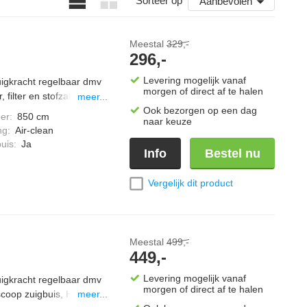
Sorteer op
Aanbevolen
Meestal
329,-
296,-
Levering mogelijk vanaf
zuigkracht regelbaar dmv
morgen of direct af te halen
 filter en stofzak "vol"
meer...
ak, bij vol vermogen een
Ook bezorgen op een dag
er
:
850 cm
naar keuze
 vloerborstel
ng
:
Air-clean
 van 890 watt, comfort
uis
:
Ja
Info
Bestel nu
re TU; één stofzak
lauw
Vergelijk dit product
Meestal
499,-
449,-
Levering mogelijk vanaf
zuigkracht regelbaar dmv
morgen of direct af te halen
coop zuigbuis, Hepa air
meer...