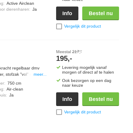
3 vloerborstel, een STB
ng
:
Active Airclean
ger (SFD 20)
oor dierenharen
:
Ja
Info
Bestel nu
 van 890 watt, comfort
re CO; één stofzak
anzwart
Vergelijk dit product
Meestal
217,-
195,-
Levering mogelijk vanaf
gkracht regelbaar dmv
morgen of direct af te halen
r, stofzak "vol" indicator,
meer...
ires handig op te
Ook bezorgen op een dag
er
:
750 cm
naar keuze
een gereduceerd
ng
:
Air-clean
el meegeleverd,
uis
:
Ja
Info
Bestel nu
 type stofzuiger zak:
 meter, uitgeverd in
Vergelijk dit product