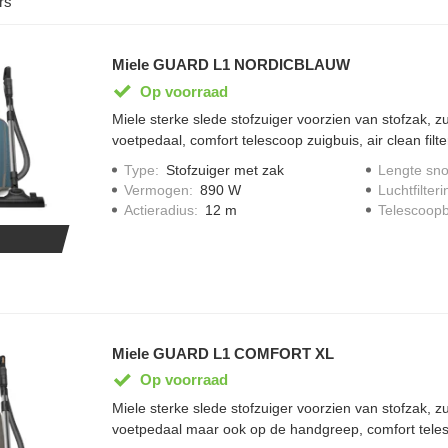
rs
Miele GUARD L1 NORDICBLAUW
Op voorraad
Miele sterke slede stofzuiger voorzien van stofzak, 
voetpedaal, comfort telescoop zuigbuis, air clean filter,
indicator, accessoires handig op te bergen in opberv
Type
:
Stofzuiger met zak
Lengte sno
gereduceerd geluidsniveau van 75 decibel, SBD365-3
Vermogen
:
890 W
Luchtfilteri
meegeleverd, display met LED iconen, zuigvermogen
Actieradius
:
12 m
Telescoopb
kabel oprolsysteem, type stofzuiger zak: HyClean Pu
meegeleverd, bereik 12 meter, uitgevoerd in Nordicb
Miele GUARD L1 COMFORT XL
Op voorraad
Miele sterke slede stofzuiger voorzien van stofzak, 
voetpedaal maar ook op de handgreep, comfort teles