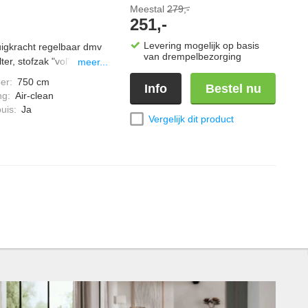
Meestal
279,-
251,-
Levering mogelijk op basis
zuigkracht regelbaar dmv
van drempelbezorging
ter, stofzak "vol"
meer...
ak, bij vol vermogen een
er
:
750 cm
Info
Bestel nu
3 vloerborstel
ng
:
Air-clean
 van 890 watt, comfort
uis
:
Ja
Vergelijk dit product
re CO; één stofzak
lauw