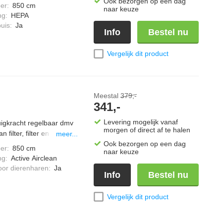
res handig op te bergen in
Ook bezorgen op een dag
er
:
850 cm
naar keuze
iveau van 75 decibel,
ng
:
HEPA
 meegeleverd, display
uis
:
Ja
Info
Bestel nu
 kabel oprolsysteem,
fzak meegeleverd, bereik
Vergelijk dit product
Meestal
379,-
341,-
Levering mogelijk vanaf
zuigkracht regelbaar dmv
morgen of direct af te halen
filter, filter en stofzak
meer...
pbervak, bij vol vermogen
Ook bezorgen op een dag
er
:
850 cm
naar keuze
65-3 vloerborstel, een
ng
:
Active Airclean
enzuiger (SFD 20)
oor dierenharen
:
Ja
Info
Bestel nu
 van 890 watt, comfort
re TU; één stofzak
anzwart
Vergelijk dit product