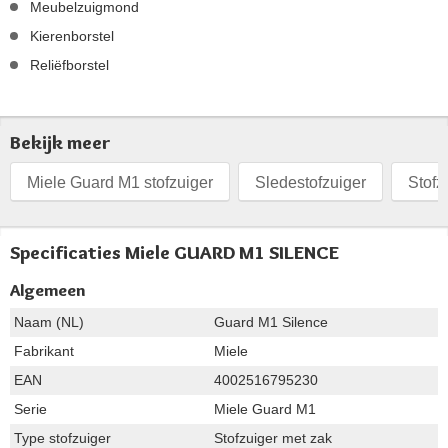
Meubelzuigmond
Kierenborstel
Reliëfborstel
Bekijk meer
Miele Guard M1 stofzuiger
Sledestofzuiger
Stofz
Specificaties Miele GUARD M1 SILENCE
Algemeen
Naam (NL)
Guard M1 Silence
Fabrikant
Miele
EAN
4002516795230
Serie
Miele Guard M1
Type stofzuiger
Stofzuiger met zak