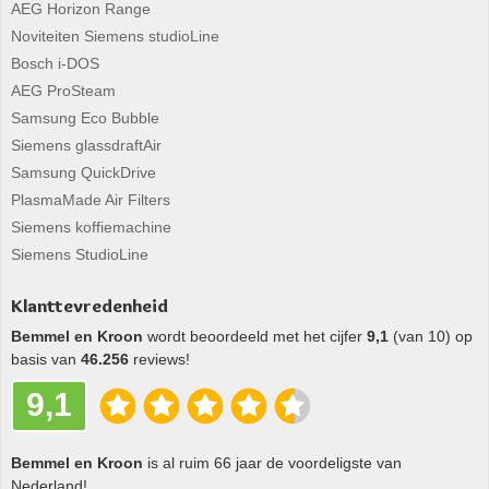
AEG Horizon Range
Noviteiten Siemens studioLine
Bosch i-DOS
AEG ProSteam
Samsung Eco Bubble
Siemens glassdraftAir
Samsung QuickDrive
PlasmaMade Air Filters
Siemens koffiemachine
Siemens StudioLine
Klanttevredenheid
Bemmel en Kroon
wordt beoordeeld met het cijfer
9,1
(van 10) op
basis van
46.256
reviews!
9,1
Bemmel en Kroon
is al ruim 66 jaar de voordeligste van
Nederland!