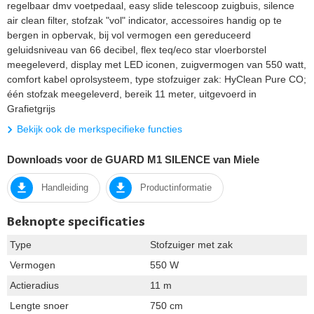
regelbaar dmv voetpedaal, easy slide telescoop zuigbuis, silence
air clean filter, stofzak "vol" indicator, accessoires handig op te
bergen in opbervak, bij vol vermogen een gereduceerd
geluidsniveau van 66 decibel, flex teq/eco star vloerborstel
meegeleverd, display met LED iconen, zuigvermogen van 550 watt,
comfort kabel oprolsysteem, type stofzuiger zak: HyClean Pure CO;
één stofzak meegeleverd, bereik 11 meter, uitgevoerd in
Grafietgrijs
Bekijk ook de merkspecifieke functies
Downloads voor de GUARD M1 SILENCE van Miele
Handleiding
Productinformatie
Beknopte specificaties
Type
Stofzuiger met zak
Vermogen
550 W
Actieradius
11 m
Lengte snoer
750 cm