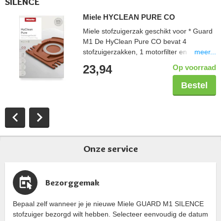
SILENCE
Miele HYCLEAN PURE CO
Miele stofzuigerzak geschikt voor * Guard
M1 De HyClean Pure CO bevat 4
meer...
stofzuigerzakken, 1 motorfilter en 1
uitblaasfilter. Filtert meer dan 99,9% van
23,94
Op voorraad
de stofdeeltjes. Langere gebruiksduur
stofzuigerzakken door 3D-technologie.
Bestel
Onze service
Bezorggemak
Bepaal zelf wanneer je je nieuwe Miele GUARD M1 SILENCE
stofzuiger bezorgd wilt hebben. Selecteer eenvoudig de datum