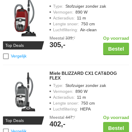
grotere vuildeeltjes, de
unieke kenmerken
van de Blizzard CX1
Type
:
Stofzuiger zonder zak
maakt korte metten met elk schoonmaakuitdaging. Bereid je voor
Vermogen
:
890 W
op een vlekkeloos schoon huis met het comfort en de kwaliteit die
Actieradius
:
11 m
je van Miele kunt verwachten. Bekijk alle
Miele stofzuigers
.
Lengte snoer
:
750 cm
Luchtfiltering
:
Air-clean
Meestal
339,-
Op voorraad
305,-
Top Deals
Bestel
Vergelijk
Miele BLIZZARD CX1 CAT&DOG
FLEX
Type
:
Stofzuiger zonder zak
Vermogen
:
890 W
Actieradius
:
11 m
Lengte snoer
:
750 cm
Luchtfiltering
:
HEPA
Meestal
447,-
Op voorraad
Top Deals
402,-
Bestel
Vergelijk