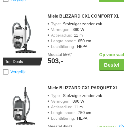
Miele BLIZZARD CX1 COMFORT XL
Type
:
Stofzuiger zonder zak
Vermogen
:
890 W
Actieradius
:
11 m
Lengte snoer
:
650 cm
Luchtfiltering
:
HEPA
Meestal
559,-
Op voorraad
503,-
Top Deals
Bestel
Vergelijk
Miele BLIZZARD CX1 PARQUET XL
Type
:
Stofzuiger zonder zak
Vermogen
:
890 W
Actieradius
:
11 m
Lengte snoer
:
750 cm
Luchtfiltering
:
HEPA
Meestal
439,-