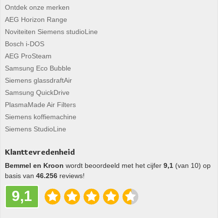
Ontdek onze merken
AEG Horizon Range
Noviteiten Siemens studioLine
Bosch i-DOS
AEG ProSteam
Samsung Eco Bubble
Siemens glassdraftAir
Samsung QuickDrive
PlasmaMade Air Filters
Siemens koffiemachine
Siemens StudioLine
Klanttevredenheid
Bemmel en Kroon
wordt beoordeeld met het cijfer
9,1
(van 10) op
basis van
46.256
reviews!
9,1