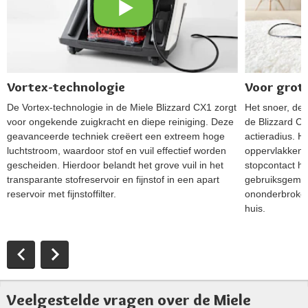
Vortex-technologie
Voor grot
De Vortex-technologie in de Miele Blizzard CX1 zorgt
Het snoer, de 
voor ongekende zuigkracht en diepe reiniging. Deze
de Blizzard CX
geavanceerde techniek creëert een extreem hoge
actieradius. H
luchtstroom, waardoor stof en vuil effectief worden
oppervlakken s
gescheiden. Hierdoor belandt het grove vuil in het
stopcontact ho
transparante stofreservoir en fijnstof in een apart
gebruiksgemak
reservoir met fijnstoffilter.
ononderbroken
huis.
Veelgestelde vragen over de Miele