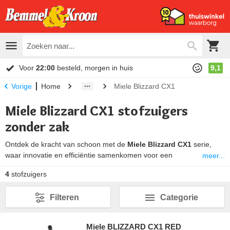
Voor
22:00
besteld, morgen in huis
9,1
Home
Miele Blizzard CX1
Vorige
Miele Blizzard CX1 stofzuigers
zonder zak
Ontdek de kracht van schoon met de
Miele Blizzard CX1
serie,
waar innovatie en efficiëntie samenkomen voor een
meer...
ongeëvenaarde stofzuigervaring. Deze baanbrekende zakloze
4
stofzuigers
stofzuigerserie, ontworpen door Miele, zet nieuwe normen in
reinigingskracht en gebruiksgemak. Met de revolutionaire Vortex-
Filteren
Categorie
technologie levert de Blizzard CX1 diepe reiniging op alle
oppervlakken, terwijl het unieke hygiënische legingssysteem zorgt
voor een stofvrije omgeving. Of je nu te maken hebt met fijn stof of
Miele BLIZZARD CX1 RED