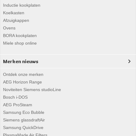
Inductie kookplaten
Koelkasten
Afzuigkappen
Ovens
BORA kookplaten
Miele shop online
Merken nieuws
Ontdek onze merken
AEG Horizon Range
Noviteiten Siemens studioLine
Bosch i-DOS
AEG ProSteam
Samsung Eco Bubble
Siemens glassdraftAir
Samsung QuickDrive
PlasmaMade Air Filters