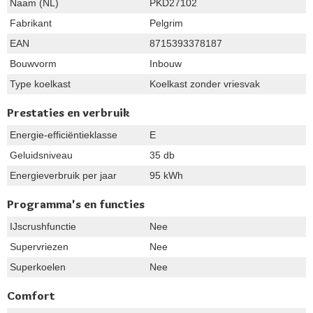
Naam (NL)
PKD27102
Fabrikant
Pelgrim
EAN
8715393378187
Bouwvorm
Inbouw
Type koelkast
Koelkast zonder vriesvak
Prestaties en verbruik
Energie-efficiëntieklasse
E
Geluidsniveau
35 db
Energieverbruik per jaar
95 kWh
Programma's en functies
IJscrushfunctie
Nee
Supervriezen
Nee
Superkoelen
Nee
Comfort