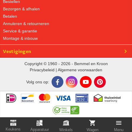
Bestellen
Bezorgen & afhalen
Betalen
Annuleren & retourneren
Service & garantie
Montage & inbouw
Vestigingen
Copyright © 1960 - 2026 - Bemmel en Kroon
Privacybeleid
|
Algemene voorwaarden
Volg ons op:
Keukens
Apparatuur
Winkels
Wagen
Menu