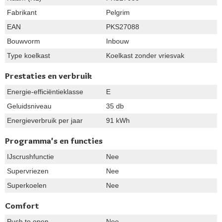
Fabrikant
Pelgrim
EAN
PKS27088
Bouwvorm
Inbouw
Type koelkast
Koelkast zonder vriesvak
Prestaties en verbruik
Energie-efficiëntieklasse
E
Geluidsniveau
35 db
Energieverbruik per jaar
91 kWh
Programma's en functies
IJscrushfunctie
Nee
Supervriezen
Nee
Superkoelen
Nee
Comfort
Push to open
Nee