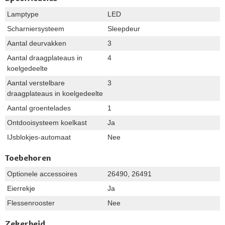
Lamptype
LED
Scharniersysteem
Sleepdeur
Aantal deurvakken
3
Aantal draagplateaus in
4
koelgedeelte
Aantal verstelbare
3
draagplateaus in koelgedeelte
Aantal groentelades
1
Ontdooisysteem koelkast
Ja
IJsblokjes-automaat
Nee
Toebehoren
Optionele accessoires
26490, 26491
Eierrekje
Ja
Flessenrooster
Nee
Zekerheid