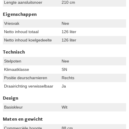
Lengte aansluitsnoer
210 cm
Eigenschappen
Vriesvak
Nee
Netto inhoud totaal
126 liter
Netto inhoud koelgedeelte
126 liter
Technisch
Stelpoten
Nee
Klimaatklasse
SN
Positie deurscharnieren
Rechts
Draairichting verwisselbaar
Ja
Design
Basiskleur
Wit
Maten en gewicht
Commerciële hoogte
88 cm