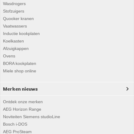
Wasdrogers
Stofzuigers
Quooker kranen
Vaatwassers
Inductie kookplaten
Koelkasten
Afzuigkappen
Ovens
BORA kookplaten
Miele shop online
Merken nieuws
Ontdek onze merken
AEG Horizon Range
Noviteiten Siemens studioLine
Bosch i-DOS
AEG ProSteam