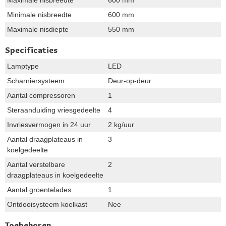
Minimale nisbreedte
600 mm
Maximale nisdiepte
550 mm
Specificaties
Lamptype
LED
Scharniersysteem
Deur-op-deur
Aantal compressoren
1
Steraanduiding vriesgedeelte
4
Invriesvermogen in 24 uur
2 kg/uur
Aantal draagplateaus in
3
koelgedeelte
Aantal verstelbare
2
draagplateaus in koelgedeelte
Aantal groentelades
1
Ontdooisysteem koelkast
Nee
Toebehoren