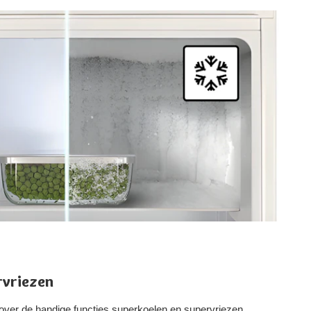
rvriezen
over de handige functies superkoelen en supervriezen