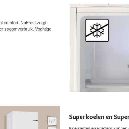
al comfort. NoFrost zorgt
er stroomverbruik. Vochtige
Superkoelen en Supe
Koelkasten en vriezers kunnen 