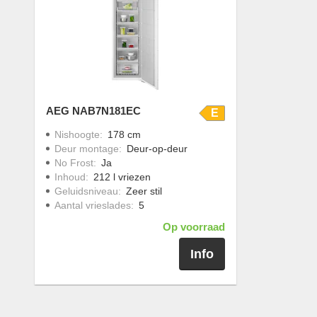
AEG NAB7N181EC
E
Nishoogte
:
178 cm
Deur montage
:
Deur-op-deur
No Frost
:
Ja
Inhoud
:
212 l vriezen
Geluidsniveau
:
Zeer stil
Aantal vrieslades
:
5
Op voorraad
Info