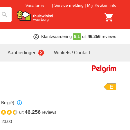
Service melding
MijnKeuken info
Vacatures
Klantwaardering
9,1
uit
46.256
reviews
Aanbiedingen
Winkels / Contact
E
 België)
46.256
uit
reviews
t 23:00