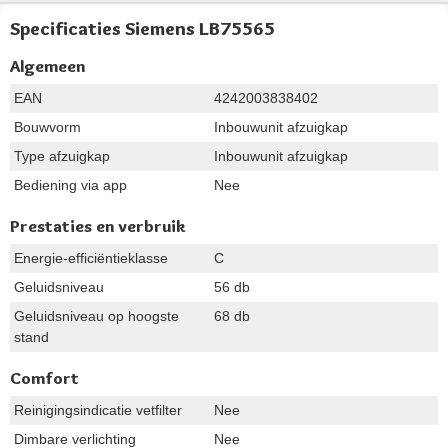
Specificaties Siemens LB75565
Algemeen
EAN
4242003838402
Bouwvorm
Inbouwunit afzuigkap
Type afzuigkap
Inbouwunit afzuigkap
Bediening via app
Nee
Prestaties en verbruik
Energie-efficiëntieklasse
C
Geluidsniveau
56 db
Geluidsniveau op hoogste
68 db
stand
Comfort
Reinigingsindicatie vetfilter
Nee
Dimbare verlichting
Nee