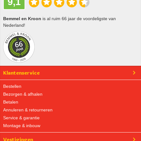
9,1
Bemmel en Kroon
is al ruim 66 jaar de voordeligste van
Nederland!
Klantenservice
Bestellen
Bezorgen & afhalen
Betalen
Annuleren & retourneren
Service & garantie
Montage & inbouw
Vestigingen