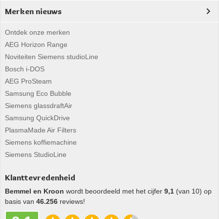
Merken nieuws
Ontdek onze merken
AEG Horizon Range
Noviteiten Siemens studioLine
Bosch i-DOS
AEG ProSteam
Samsung Eco Bubble
Siemens glassdraftAir
Samsung QuickDrive
PlasmaMade Air Filters
Siemens koffiemachine
Siemens StudioLine
Klanttevredenheid
Bemmel en Kroon
wordt beoordeeld met het cijfer
9,1
(van 10) op
basis van
46.256
reviews!