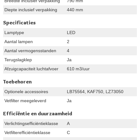
Breedte inclusief verpakking
790 mm
Diepte inclusief verpakking
440 mm
Specificaties
Lamptype
LED
Aantal lampen
2
Aantal vermogensstanden
4
Terugslagklep
Ja
Afzuigcapaciteit luchtafvoer
610 m3/uur
Toebehoren
Optionele accessoires
LB75564, KAF750, LZ73050
Vetfilter meegeleverd
Ja
Efficiëntie en duurzaamheid
Verlichtingsefficiëntieklasse
A
Vetfilterefficiëntieklasse
C