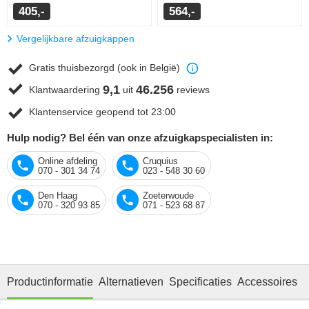
405,-
564,-
Vergelijkbare afzuigkappen
Gratis thuisbezorgd (ook in België)
9,1
46.256
Klantwaardering
uit
reviews
Klantenservice geopend tot 23:00
Hulp nodig? Bel één van onze afzuigkapspecialisten in:
Online afdeling
Cruquius
070 - 301 34 74
023 - 548 30 60
Den Haag
Zoeterwoude
070 - 320 93 85
071 - 523 68 87
Productinformatie
Alternatieven
Specificaties
Accessoires
R