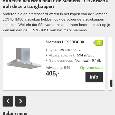
Anderen bekeken naast de Siemens LC97BHM50
ook deze afzuigkappen
Anderen die geïnteresseerd waren in het kopen van de Siemens
LC97BHM50 afzuigkap hebben ook de volgende afzuigkappen
bekeken. Wellicht dat één van deze apparaten beter aansluit op je
wensen dan de LC97BHM50 van het merk Siemens.
Siemens LC93BBC30
C
Type
:
Wandschouw
Afzuigcapaciteit
:
594 m3/uur
Geluidsniveau
:
Normaal - 67 dB
Adviesprijs
549,-
Op voorraad
405,-
Info
T
Bekijk meer