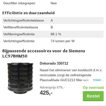
Geurfilter inbegrepen
Nee
Efficiëntie en duurzaamheid
Verlichtingsefficiëntieklasse
A
Vetfilterefficiëntieklasse
B
Vetfilteringsefficiëntie
88.1 %
Verlichtingsefficiëntie
74 lumen per W
Bijpassende accessoires voor de Siemens
LC97BHM50
Dekorado 330712
Naast het elimineren van kooklucht d.m.v.
recirculatie zorgt de zelfreinigende
meer...
PlasmaMade GUC1212 filter ook voor een
gezond binnenklimaat; vrij van geuren,
Adviesprijs
676,-
Op voorraad
pollen en bacteriën. Controleer altijd de
425,-
maatvoering van uw schacht in combinatie
Bestel
met een PlasmaMade filter. Let hierbij op
de breedte en diepte, maar ook een