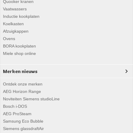
Quooker kranen
Vaatwassers
Inductie kookplaten
Koelkasten
Afzuigkappen
Ovens
BORA kookplaten
Miele shop online
Merken nieuws
Ontdek onze merken
AEG Horizon Range
Noviteiten Siemens studioLine
Bosch i-DOS
AEG ProSteam
Samsung Eco Bubble
Siemens glassdraftAir