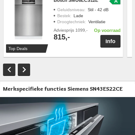
Bosch SMU6ECS12E
A
Geluidsniveau
:
Stil - 42 dB
Bestek
:
Lade
Droogtechniek
:
Ventilatie
Adviesprijs
1099,-
Op voorraad
815,-
Info
Top Deals
Merkspecifieke functies Siemens SN43ES22CE