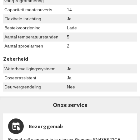
voorprogrammering
Capaciteit maatcouverts
14
Flexibele inrichting
Ja
Bestekvoorziening
Lade
Aantal temperatuurstanden
5
Aantal sproeiarmen
2
Zekerheid
Waterbeveiligingssysteem
Ja
Doseerassistent
Ja
Deurvergrendeling
Nee
Onze service
Bezorggemak
Bepaal zelf wanneer je je nieuwe Siemens SN43ES22CE