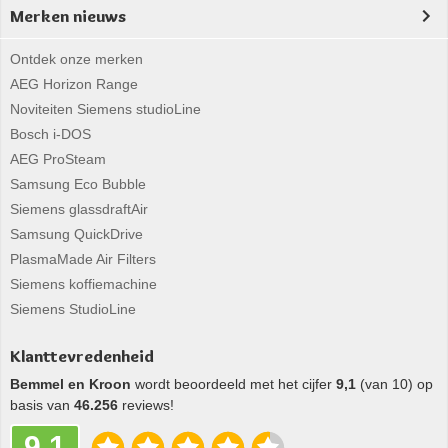
Merken nieuws
Ontdek onze merken
AEG Horizon Range
Noviteiten Siemens studioLine
Bosch i-DOS
AEG ProSteam
Samsung Eco Bubble
Siemens glassdraftAir
Samsung QuickDrive
PlasmaMade Air Filters
Siemens koffiemachine
Siemens StudioLine
Klanttevredenheid
Bemmel en Kroon
wordt beoordeeld met het cijfer
9,1
(van 10) op
basis van
46.256
reviews!
9,1