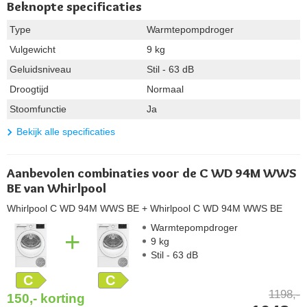
Beknopte specificaties
Type
Warmtepompdroger
Vulgewicht
9 kg
Geluidsniveau
Stil - 63 dB
Droogtijd
Normaal
Stoomfunctie
Ja
Bekijk alle specificaties
Aanbevolen combinaties voor de C WD 94M WWS
BE van Whirlpool
Whirlpool C WD 94M WWS BE
+ Whirlpool C WD 94M WWS BE
Warmtepompdroger
+
9 kg
Stil - 63 dB
C
C
1198,-
150,-
korting