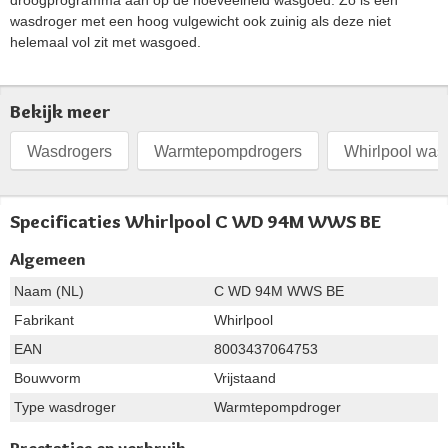
droogprogramma aan op de hoeveelheid wasgoed. Zo is een
wasdroger met een hoog vulgewicht ook zuinig als deze niet
helemaal vol zit met wasgoed.
Bekijk meer
Wasdrogers
Warmtepompdrogers
Whirlpool was
Specificaties Whirlpool C WD 94M WWS BE
Algemeen
Naam (NL)
C WD 94M WWS BE
Fabrikant
Whirlpool
EAN
8003437064753
Bouwvorm
Vrijstaand
Type wasdroger
Warmtepompdroger