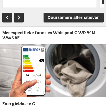
T
Duurzamere alternatieven
Merkspecifieke functies Whirlpool C WD 94M
WWS BE
Energieklasse C