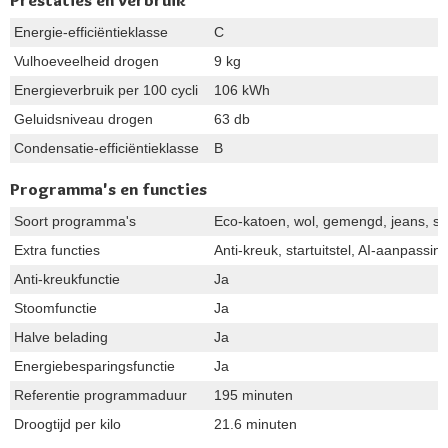
Prestaties en verbruik
Energie-efficiëntieklasse
C
Vulhoeveelheid drogen
9 kg
Energieverbruik per 100 cycli
106 kWh
Geluidsniveau drogen
63 db
Condensatie-efficiëntieklasse
B
Programma's en functies
Soort programma's
Eco-katoen, wol, gemengd, jeans, sp
Extra functies
Anti-kreuk, startuitstel, AI-aanpass
Anti-kreukfunctie
Ja
Stoomfunctie
Ja
Halve belading
Ja
Energiebesparingsfunctie
Ja
Referentie programmaduur
195 minuten
Droogtijd per kilo
21.6 minuten