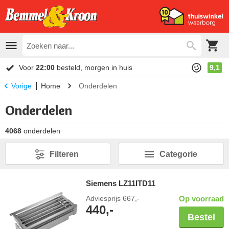
Voor
22:00
besteld, morgen in huis
9,1
Home
Onderdelen
Vorige
Onderdelen
4068
onderdelen
Filteren
Categorie
Siemens LZ11ITD11
Adviesprijs
667,-
Op voorraad
440,-
Bestel