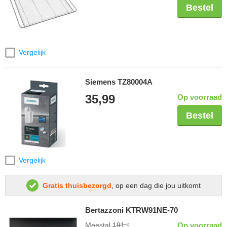
Bestel
Vergelijk
Siemens TZ80004A
35,99
Op voorraad
Bestel
Vergelijk
Gratis thuisbezorgd
, op een dag die jou uitkomt
Bertazzoni KTRW91NE-70
Meestal
191,-
Op voorraad