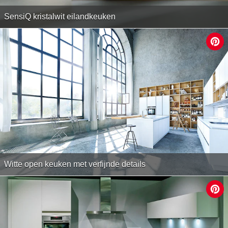
SensiQ kristalwit eilandkeuken
Witte open keuken met verfijnde details