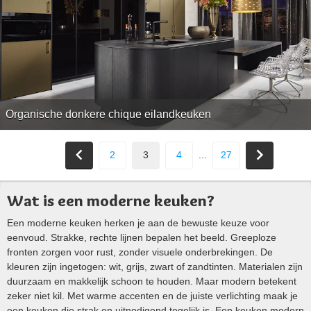
Organische donkere chique eilandkeuken
2
3
4
...
27
Wat is een moderne keuken?
Een moderne keuken herken je aan de bewuste keuze voor
eenvoud. Strakke, rechte lijnen bepalen het beeld. Greeploze
fronten zorgen voor rust, zonder visuele onderbrekingen. De
kleuren zijn ingetogen: wit, grijs, zwart of zandtinten. Materialen zijn
duurzaam en makkelijk schoon te houden. Maar modern betekent
zeker niet kil. Met warme accenten en de juiste verlichting maak je
een keuken die strak en uitnodigend tegelijk is. Een keuken modern