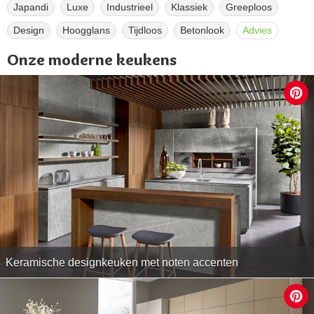
Japandi
Luxe
Industrieel
Klassiek
Greeploos
Design
Hoogglans
Tijdloos
Betonlook
Advies
Onze moderne keukens
Keramische designkeuken met noten accenten