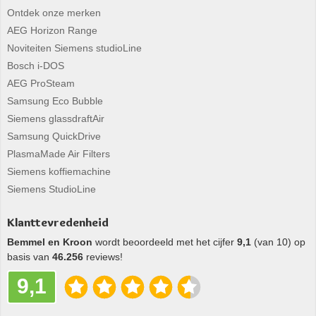
Ontdek onze merken
AEG Horizon Range
Noviteiten Siemens studioLine
Bosch i-DOS
AEG ProSteam
Samsung Eco Bubble
Siemens glassdraftAir
Samsung QuickDrive
PlasmaMade Air Filters
Siemens koffiemachine
Siemens StudioLine
Klanttevredenheid
Bemmel en Kroon
wordt beoordeeld met het cijfer
9,1
(van 10) op
basis van
46.256
reviews!
9,1