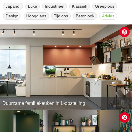
Japandi
Luxe
Industrieel
Klassiek
Greeploos
Design
Hoogglans
Tijdloos
Betonlook
Advies
Duurzame familiekeuken in L-opstelling