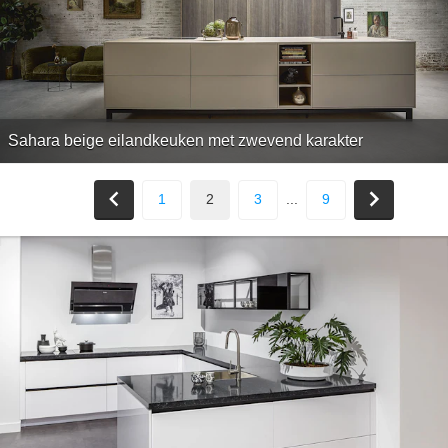
Sahara beige eilandkeuken met zwevend karakter
1
2
3
...
9