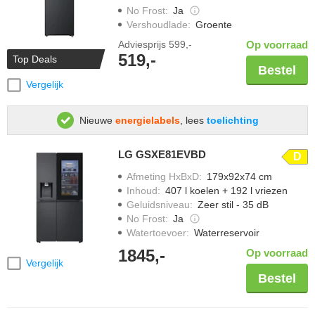
No Frost
:
Ja
Vershoudlade
:
Groente
Adviesprijs
599,-
Op voorraad
519,-
Top Deals
Bestel
Vergelijk
Nieuwe
energielabels
, lees
toelichting
LG GSXE81EVBD
D
Afmeting HxBxD
:
179x92x74 cm
Inhoud
:
407 l koelen + 192 l vriezen
Geluidsniveau
:
Zeer stil - 35 dB
No Frost
:
Ja
Watertoevoer
:
Waterreservoir
1845,-
Op voorraad
Vergelijk
Bestel