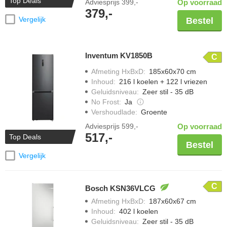
Top Deals
Adviesprijs
399,-
Op voorraad
379,-
Vergelijk
Bestel
Inventum KV1850B
C
Afmeting HxBxD
:
185x60x70 cm
Inhoud
:
216 l koelen + 122 l vriezen
Geluidsniveau
:
Zeer stil - 35 dB
No Frost
:
Ja
Vershoudlade
:
Groente
Adviesprijs
599,-
Op voorraad
517,-
Top Deals
Bestel
Vergelijk
C
Bosch KSN36VLCG
Afmeting HxBxD
:
187x60x67 cm
Inhoud
:
402 l koelen
Geluidsniveau
:
Zeer stil - 35 dB