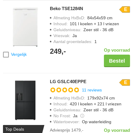
Beko TSE1284N
E
Afmeting HxBxD
:
84x54x59 cm
Inhoud
:
101 l koelen + 13 l vriezen
Geluidsniveau
:
Zeer stil - 36 dB
Vriesvak
:
Ja
Aantal groentelades
:
1
249,-
Op voorraad
Vergelijk
Bestel
LG GSLC40EPPE
E
11 reviews
Afmeting HxBxD
:
179x92x74 cm
Inhoud
:
420 l koelen + 221 l vriezen
Geluidsniveau
:
Zeer stil - 36 dB
No Frost
:
Ja
Watertoevoer
:
Op waterleiding
Top Deals
Adviesprijs
1479,-
Op voorraad