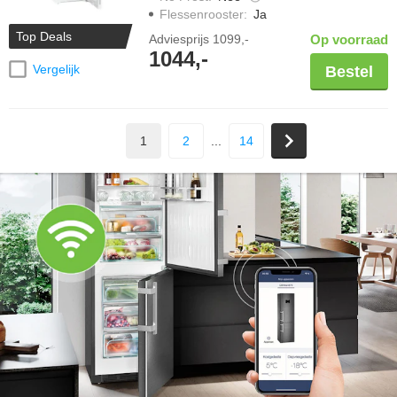
Flessenrooster
:
Ja
Top Deals
Adviesprijs
1099,-
Op voorraad
1044,-
Vergelijk
Bestel
1
2
...
14