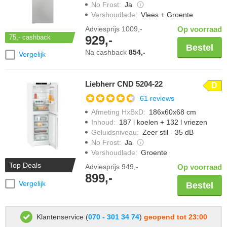
No Frost
:
Ja
Vershoudlade
:
Vlees + Groente
Adviesprijs
1009,-
Op voorraad
929,-
75,-
cashback
Bestel
Na cashback
854,-
Vergelijk
Liebherr CND 5204-22
D
61 reviews
Afmeting HxBxD
:
186x60x68 cm
Inhoud
:
187 l koelen + 132 l vriezen
Geluidsniveau
:
Zeer stil - 35 dB
No Frost
:
Ja
Vershoudlade
:
Groente
Top Deals
Adviesprijs
949,-
Op voorraad
899,-
Vergelijk
Bestel
Klantenservice (
070 - 301 34 74
)
geopend tot 23:00