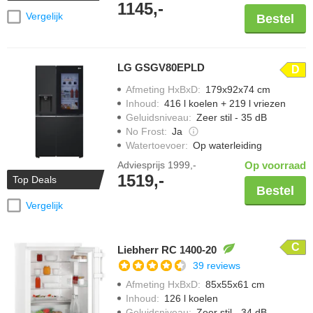
1145,-
Vergelijk
Bestel
LG GSGV80EPLD
D
Afmeting HxBxD
:
179x92x74 cm
Inhoud
:
416 l koelen + 219 l vriezen
Geluidsniveau
:
Zeer stil - 35 dB
No Frost
:
Ja
Watertoevoer
:
Op waterleiding
Adviesprijs
1999,-
Op voorraad
1519,-
Top Deals
Bestel
Vergelijk
C
Liebherr RC 1400-20
39 reviews
Afmeting HxBxD
:
85x55x61 cm
Inhoud
:
126 l koelen
Geluidsniveau
:
Zeer stil - 34 dB