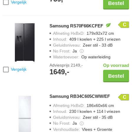
Vergelijk
Bestel
C
Samsung RS70F66KCFEF
Afmeting HxBxD
:
179x92x72 cm
Inhoud
:
409 l koelen + 225 l vriezen
Geluidsniveau
:
Zeer stil - 33 dB
No Frost
:
Ja
Watertoevoer
:
Op waterleiding
Adviesprijs
2149,-
Op voorraad
Vergelijk
1649,-
Bestel
Samsung RB34C605CWW/EF
C
Afmeting HxBxD
:
186x60x66 cm
Inhoud
:
230 l koelen + 114 l vriezen
Geluidsniveau
:
Zeer stil - 35 dB
No Frost
:
Ja
Vershoudlade
:
Vlees + Groente