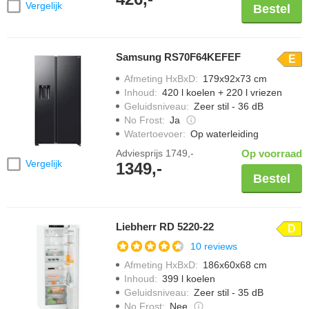
Vergelijk
Bestel
Samsung RS70F64KEFEF
E
Afmeting HxBxD
:
179x92x73 cm
Inhoud
:
420 l koelen + 220 l vriezen
Geluidsniveau
:
Zeer stil - 36 dB
No Frost
:
Ja
Watertoevoer
:
Op waterleiding
Adviesprijs
1749,-
Op voorraad
Vergelijk
1349,-
Bestel
Liebherr RD 5220-22
D
10 reviews
Afmeting HxBxD
:
186x60x68 cm
Inhoud
:
399 l koelen
Geluidsniveau
:
Zeer stil - 35 dB
No Frost
:
Nee