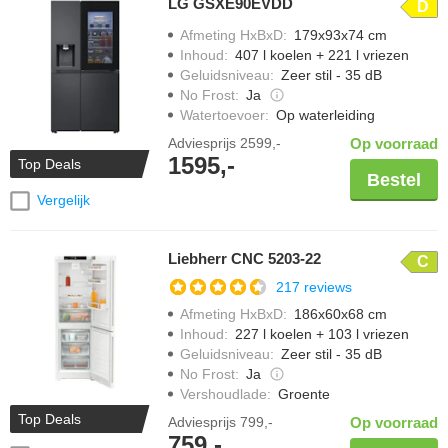
LG GSXE90EVDD
D
Afmeting HxBxD
:
179x93x74 cm
Inhoud
:
407 l koelen + 221 l vriezen
Geluidsniveau
:
Zeer stil - 35 dB
No Frost
:
Ja
Watertoevoer
:
Op waterleiding
Adviesprijs
2599,-
Op voorraad
1595,-
Top Deals
Bestel
Vergelijk
Liebherr CNC 5203-22
C
217 reviews
Afmeting HxBxD
:
186x60x68 cm
Inhoud
:
227 l koelen + 103 l vriezen
Geluidsniveau
:
Zeer stil - 35 dB
No Frost
:
Ja
Vershoudlade
:
Groente
Top Deals
Adviesprijs
799,-
Op voorraad
759,-