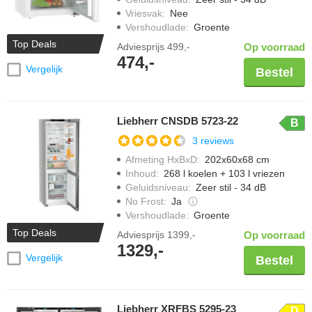
Vriesvak
:
Nee
Vershoudlade
:
Groente
Top Deals
Adviesprijs
499,-
Op voorraad
474,-
Vergelijk
Bestel
Liebherr CNSDB 5723-22
B
3 reviews
Afmeting HxBxD
:
202x60x68 cm
Inhoud
:
268 l koelen + 103 l vriezen
Geluidsniveau
:
Zeer stil - 34 dB
No Frost
:
Ja
Vershoudlade
:
Groente
Top Deals
Adviesprijs
1399,-
Op voorraad
1329,-
Vergelijk
Bestel
Liebherr XRFBS 5295-23
D