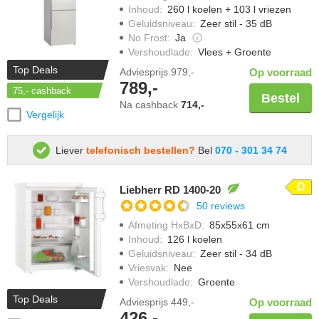
Inhoud
:
260 l koelen + 103 l vriezen
Geluidsniveau
:
Zeer stil - 35 dB
No Frost
:
Ja
Vershoudlade
:
Vlees + Groente
Top Deals
Adviesprijs
979,-
Op voorraad
789,-
75,-
cashback
Bestel
Na cashback
714,-
Vergelijk
Liever
telefonisch bestellen?
Bel
070 - 301 34 74
D
Liebherr RD 1400-20
50 reviews
Afmeting HxBxD
:
85x55x61 cm
Inhoud
:
126 l koelen
Geluidsniveau
:
Zeer stil - 34 dB
Vriesvak
:
Nee
Vershoudlade
:
Groente
Top Deals
Adviesprijs
449,-
Op voorraad
426,-