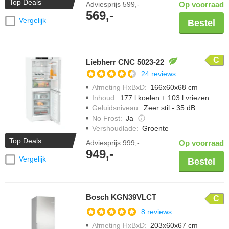
Top Deals
Adviesprijs
599,-
Op voorraad
569,-
Vergelijk
Bestel
C
Liebherr CNC 5023-22
24 reviews
Afmeting HxBxD
:
166x60x68 cm
Inhoud
:
177 l koelen + 103 l vriezen
Geluidsniveau
:
Zeer stil - 35 dB
No Frost
:
Ja
Vershoudlade
:
Groente
Top Deals
Adviesprijs
999,-
Op voorraad
949,-
Vergelijk
Bestel
Bosch KGN39VLCT
C
8 reviews
Afmeting HxBxD
:
203x60x67 cm