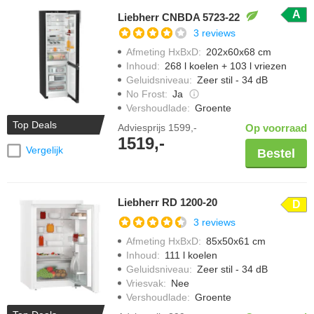
A
Liebherr CNBDA 5723-22
3 reviews
Afmeting HxBxD
:
202x60x68 cm
Inhoud
:
268 l koelen + 103 l vriezen
Geluidsniveau
:
Zeer stil - 34 dB
No Frost
:
Ja
Vershoudlade
:
Groente
Top Deals
Adviesprijs
1599,-
Op voorraad
1519,-
Vergelijk
Bestel
Liebherr RD 1200-20
D
3 reviews
Afmeting HxBxD
:
85x50x61 cm
Inhoud
:
111 l koelen
Geluidsniveau
:
Zeer stil - 34 dB
Vriesvak
:
Nee
Vershoudlade
:
Groente