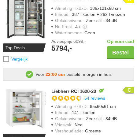
Afmeting HxBxD
:
186x121x68 cm
Inhoud
:
387 l koelen + 262 l vriezen
Geluidsniveau
:
Zeer stil - 34 dB
No Frost
:
Ja
Watertoevoer
:
Geen
Adviesprijs
6099,-
Op voorraad
5794,-
Top Deals
Bestel
Vergelijk
Voor
22:00 uur
besteld, morgen in huis
C
Liebherr RCI 1620-20
54 reviews
Afmeting HxBxD
:
85x60x61 cm
Inhoud
:
141 l koelen
Geluidsniveau
:
Zeer stil - 34 dB
Vriesvak
:
Nee
Vershoudlade
:
Groente