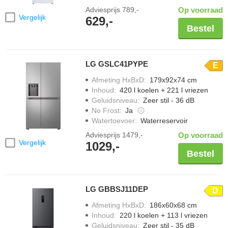
Adviesprijs
789,-
Op voorraad
Vergelijk
629,-
Bestel
LG GSLC41PYPE
E
Afmeting HxBxD
:
179x92x74 cm
Inhoud
:
420 l koelen + 221 l vriezen
Geluidsniveau
:
Zeer stil - 36 dB
No Frost
:
Ja
Watertoevoer
:
Waterreservoir
Adviesprijs
1479,-
Op voorraad
Vergelijk
1029,-
Bestel
LG GBBSJ11DEP
D
Afmeting HxBxD
:
186x60x68 cm
Inhoud
:
220 l koelen + 113 l vriezen
Geluidsniveau
:
Zeer stil - 35 dB