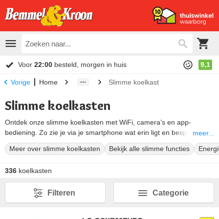
Voor
22:00
besteld, morgen in huis
9,1
Home
Slimme koelkast
Vorige
Slimme koelkasten
Ontdek onze slimme koelkasten met WiFi, camera’s en app-
bediening. Zo zie je via je smartphone wat erin ligt en bespaar je
meer...
energie met slimme functies.
Meer over slimme koelkasten
Bekijk alle slimme functies
Energi
336
koelkasten
Filteren
Categorie