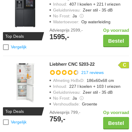
Inhoud
:
407 l koelen + 221 l vriezen
Geluidsniveau
:
Zeer stil - 35 dB
No Frost
:
Ja
Watertoevoer
:
Op waterleiding
Adviesprijs
2599,-
Op voorraad
1595,-
Top Deals
Bestel
Vergelijk
Liebherr CNC 5203-22
C
217 reviews
Afmeting HxBxD
:
186x60x68 cm
Inhoud
:
227 l koelen + 103 l vriezen
Geluidsniveau
:
Zeer stil - 35 dB
No Frost
:
Ja
Vershoudlade
:
Groente
Top Deals
Adviesprijs
799,-
Op voorraad
759,-
Vergelijk
Bestel