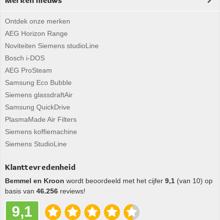
Merken nieuws
Ontdek onze merken
AEG Horizon Range
Noviteiten Siemens studioLine
Bosch i-DOS
AEG ProSteam
Samsung Eco Bubble
Siemens glassdraftAir
Samsung QuickDrive
PlasmaMade Air Filters
Siemens koffiemachine
Siemens StudioLine
Klanttevredenheid
Bemmel en Kroon
wordt beoordeeld met het cijfer
9,1
(van 10) op
basis van
46.256
reviews!
9,1