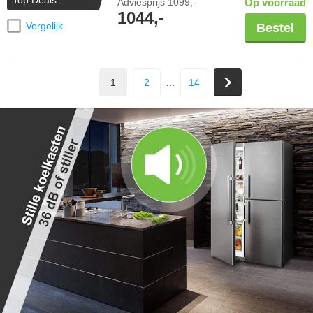
Top Deals
Adviesprijs
1099,-
Op voorraad
1044,-
Vergelijk
Bestel
1
2
...
14