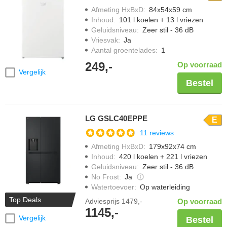
Afmeting HxBxD
:
84x54x59 cm
Inhoud
:
101 l koelen + 13 l vriezen
Geluidsniveau
:
Zeer stil - 36 dB
Vriesvak
:
Ja
Aantal groentelades
:
1
249,-
Op voorraad
Vergelijk
Bestel
LG GSLC40EPPE
E
11 reviews
Afmeting HxBxD
:
179x92x74 cm
Inhoud
:
420 l koelen + 221 l vriezen
Geluidsniveau
:
Zeer stil - 36 dB
No Frost
:
Ja
Watertoevoer
:
Op waterleiding
Top Deals
Adviesprijs
1479,-
Op voorraad
1145,-
Vergelijk
Bestel