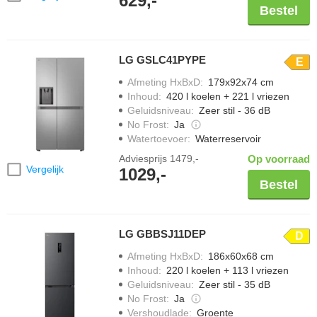
629,-
Bestel
LG GSLC41PYPE
E
Afmeting HxBxD
:
179x92x74 cm
Inhoud
:
420 l koelen + 221 l vriezen
Geluidsniveau
:
Zeer stil - 36 dB
No Frost
:
Ja
Watertoevoer
:
Waterreservoir
Adviesprijs
1479,-
Op voorraad
Vergelijk
1029,-
Bestel
LG GBBSJ11DEP
D
Afmeting HxBxD
:
186x60x68 cm
Inhoud
:
220 l koelen + 113 l vriezen
Geluidsniveau
:
Zeer stil - 35 dB
No Frost
:
Ja
Vershoudlade
:
Groente