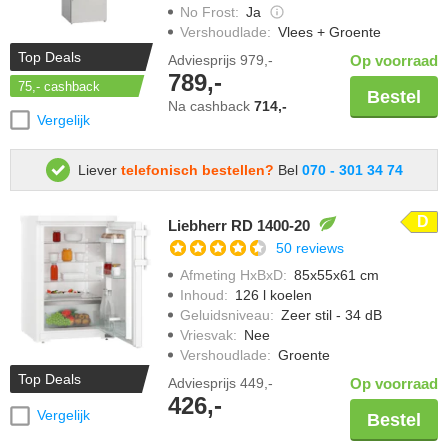
No Frost
:
Ja
Vershoudlade
:
Vlees + Groente
Top Deals
Adviesprijs
979,-
Op voorraad
789,-
75,-
cashback
Bestel
Na cashback
714,-
Vergelijk
Liever
telefonisch bestellen?
Bel
070 - 301 34 74
D
Liebherr RD 1400-20
50 reviews
Afmeting HxBxD
:
85x55x61 cm
Inhoud
:
126 l koelen
Geluidsniveau
:
Zeer stil - 34 dB
Vriesvak
:
Nee
Vershoudlade
:
Groente
Top Deals
Adviesprijs
449,-
Op voorraad
426,-
Vergelijk
Bestel