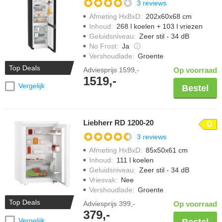
3 reviews
Afmeting HxBxD
:
202x60x68 cm
Inhoud
:
268 l koelen + 103 l vriezen
Geluidsniveau
:
Zeer stil - 34 dB
No Frost
:
Ja
Vershoudlade
:
Groente
Top Deals
Adviesprijs
1599,-
Op voorraad
1519,-
Vergelijk
Bestel
Liebherr RD 1200-20
D
3 reviews
Afmeting HxBxD
:
85x50x61 cm
Inhoud
:
111 l koelen
Geluidsniveau
:
Zeer stil - 34 dB
Vriesvak
:
Nee
Vershoudlade
:
Groente
Top Deals
Adviesprijs
399,-
Op voorraad
379,-
Vergelijk