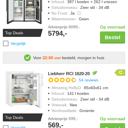
Inhoud
:
387 l koelen + 262 l vriezen
Geluidsniveau
:
Zeer stil - 34 dB
No Frost
:
Ja
Watertoevoer
:
Geen
Adviesprijs
6099,-
Op voorraad
5794,-
Top Deals
Bestel
Vergelijk
Voor
22:00 uur
besteld, morgen in huis
C
Liebherr RCI 1620-20
54 reviews
Afmeting HxBxD
:
85x60x61 cm
Inhoud
:
141 l koelen
Geluidsniveau
:
Zeer stil - 34 dB
Vriesvak
:
Nee
Vershoudlade
:
Groente
Top Deals
Adviesprijs
599,-
Op voorraad
569,-
Vergelijk