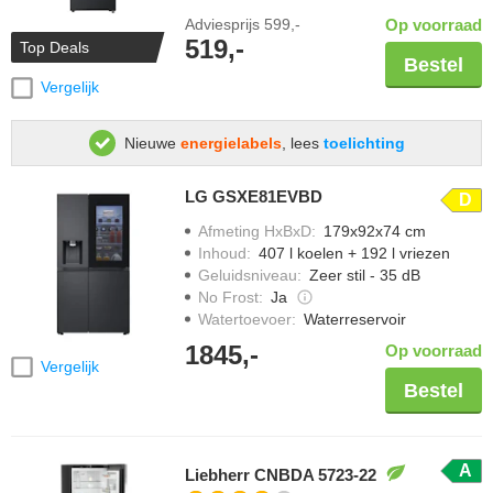
Adviesprijs
599,-
Op voorraad
519,-
Top Deals
Bestel
Vergelijk
Nieuwe
energielabels
, lees
toelichting
LG GSXE81EVBD
D
Afmeting HxBxD
:
179x92x74 cm
Inhoud
:
407 l koelen + 192 l vriezen
Geluidsniveau
:
Zeer stil - 35 dB
No Frost
:
Ja
Watertoevoer
:
Waterreservoir
1845,-
Op voorraad
Vergelijk
Bestel
A
Liebherr CNBDA 5723-22