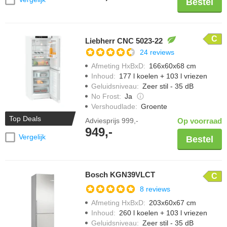
Bestel
C
Liebherr CNC 5023-22
24 reviews
Afmeting HxBxD
:
166x60x68 cm
Inhoud
:
177 l koelen + 103 l vriezen
Geluidsniveau
:
Zeer stil - 35 dB
No Frost
:
Ja
Vershoudlade
:
Groente
Top Deals
Adviesprijs
999,-
Op voorraad
949,-
Vergelijk
Bestel
Bosch KGN39VLCT
C
8 reviews
Afmeting HxBxD
:
203x60x67 cm
Inhoud
:
260 l koelen + 103 l vriezen
Geluidsniveau
:
Zeer stil - 35 dB