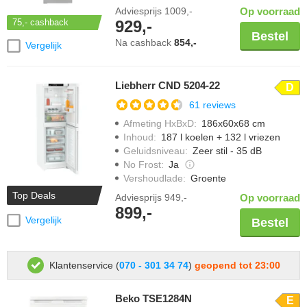
Adviesprijs
1009,-
Op voorraad
929,-
75,-
cashback
Bestel
Na cashback
854,-
Vergelijk
Liebherr CND 5204-22
D
61 reviews
Afmeting HxBxD
:
186x60x68 cm
Inhoud
:
187 l koelen + 132 l vriezen
Geluidsniveau
:
Zeer stil - 35 dB
No Frost
:
Ja
Vershoudlade
:
Groente
Top Deals
Adviesprijs
949,-
Op voorraad
899,-
Vergelijk
Bestel
Klantenservice (
070 - 301 34 74
)
geopend tot 23:00
Beko TSE1284N
E