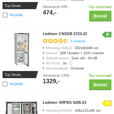
Top Deals
Adviesprijs
499,-
Op voorraad
474,-
Vergelijk
Bestel
Liebherr CNSDB 5723-22
B
3 reviews
Afmeting HxBxD
:
202x60x68 cm
Inhoud
:
268 l koelen + 103 l vriezen
Geluidsniveau
:
Zeer stil - 34 dB
No Frost
:
Ja
Vershoudlade
:
Groente
Top Deals
Adviesprijs
1399,-
Op voorraad
1329,-
Vergelijk
Bestel
Liebherr XRFBS 5295-23
D
Afmeting HxBxD
:
186x121x68 cm