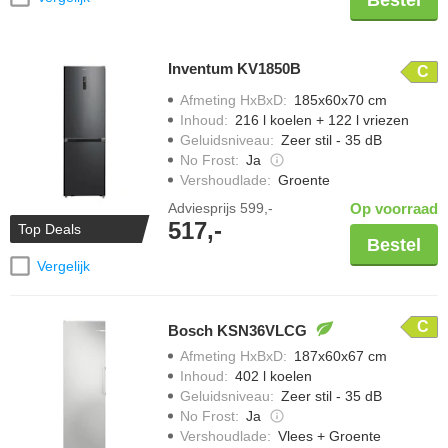
Bestel
Inventum KV1850B
C
Afmeting HxBxD
:
185x60x70 cm
Inhoud
:
216 l koelen + 122 l vriezen
Geluidsniveau
:
Zeer stil - 35 dB
No Frost
:
Ja
Vershoudlade
:
Groente
Adviesprijs
599,-
Op voorraad
517,-
Top Deals
Bestel
Vergelijk
C
Bosch KSN36VLCG
Afmeting HxBxD
:
187x60x67 cm
Inhoud
:
402 l koelen
Geluidsniveau
:
Zeer stil - 35 dB
No Frost
:
Ja
Vershoudlade
:
Vlees + Groente