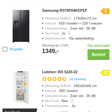
Samsung RS70F64KEFEF
E
Afmeting HxBxD
:
179x92x73 cm
Inhoud
:
420 l koelen + 220 l vriezen
Geluidsniveau
:
Zeer stil - 36 dB
No Frost
:
Ja
Watertoevoer
:
Op waterleiding
Adviesprijs
1749,-
Op voorraad
Vergelijk
1349,-
Bestel
Liebherr RD 5220-22
D
10 reviews
Afmeting HxBxD
:
186x60x68 cm
Inhoud
:
399 l koelen
Geluidsniveau
:
Zeer stil - 35 dB
No Frost
:
Nee
Flessenrooster
:
Ja