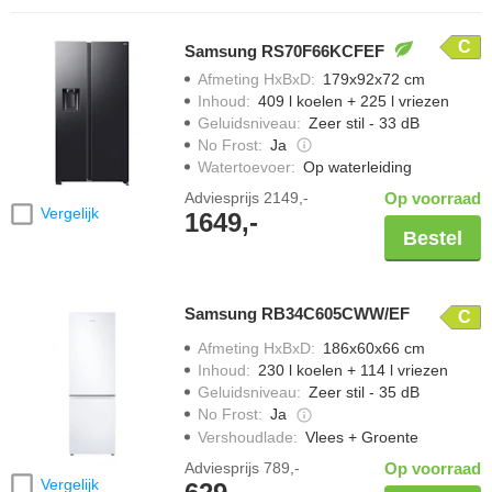
C
Samsung RS70F66KCFEF
Afmeting HxBxD
:
179x92x72 cm
Inhoud
:
409 l koelen + 225 l vriezen
Geluidsniveau
:
Zeer stil - 33 dB
No Frost
:
Ja
Watertoevoer
:
Op waterleiding
Adviesprijs
2149,-
Op voorraad
Vergelijk
1649,-
Bestel
Samsung RB34C605CWW/EF
C
Afmeting HxBxD
:
186x60x66 cm
Inhoud
:
230 l koelen + 114 l vriezen
Geluidsniveau
:
Zeer stil - 35 dB
No Frost
:
Ja
Vershoudlade
:
Vlees + Groente
Adviesprijs
789,-
Op voorraad
Vergelijk