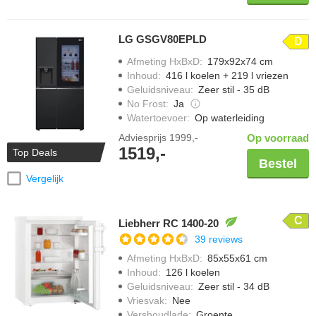
LG GSGV80EPLD
D
Afmeting HxBxD
:
179x92x74 cm
Inhoud
:
416 l koelen + 219 l vriezen
Geluidsniveau
:
Zeer stil - 35 dB
No Frost
:
Ja
Watertoevoer
:
Op waterleiding
Adviesprijs
1999,-
Op voorraad
1519,-
Top Deals
Bestel
Vergelijk
C
Liebherr RC 1400-20
39 reviews
Afmeting HxBxD
:
85x55x61 cm
Inhoud
:
126 l koelen
Geluidsniveau
:
Zeer stil - 34 dB
Vriesvak
:
Nee
Vershoudlade
:
Groente