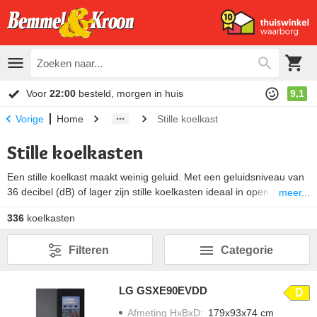
Voor
22:00
besteld, morgen in huis
9,1
Home
Stille koelkast
Vorige
Stille koelkasten
Een stille koelkast maakt weinig geluid. Met een geluidsniveau van
36 decibel (dB) of lager zijn stille koelkasten ideaal in open keukens
meer...
of bij gevoeligheid voor geluidsoverlast. Omdat normale
336
koelkasten
omgevingsgeluiden in een woonkamer of keuken 40 dB zijn, hoor je
bij onze stilste modellen amper dat ze aan staan. Want hoe lager
Filteren
Categorie
het aantal decibel (dB) hoe stiller de koelkast is.
LG GSXE90EVDD
D
Afmeting HxBxD
:
179x93x74 cm