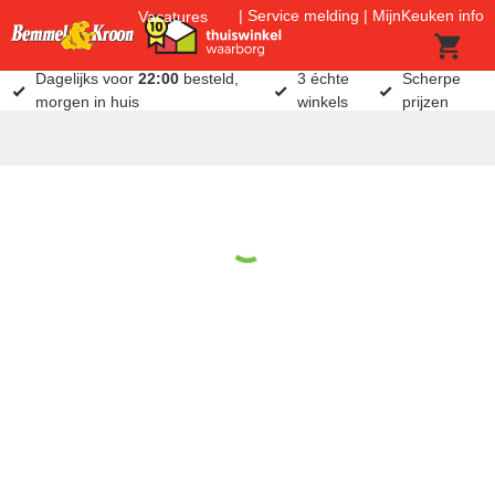
Service melding
MijnKeuken info
Vacatures
Dagelijks voor
22:00
besteld,
3 échte
Scherpe
morgen in huis
winkels
prijzen