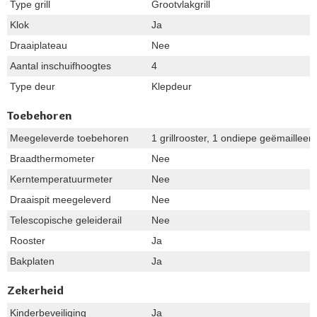
Type grill
Grootvlakgrill
Klok
Ja
Draaiplateau
Nee
Aantal inschuifhoogtes
4
Type deur
Klepdeur
Toebehoren
Meegeleverde toebehoren
1 grillrooster, 1 ondiepe geëmailleer
Braadthermometer
Nee
Kerntemperatuurmeter
Nee
Draaispit meegeleverd
Nee
Telescopische geleiderail
Nee
Rooster
Ja
Bakplaten
Ja
Zekerheid
Kinderbeveiliging
Ja