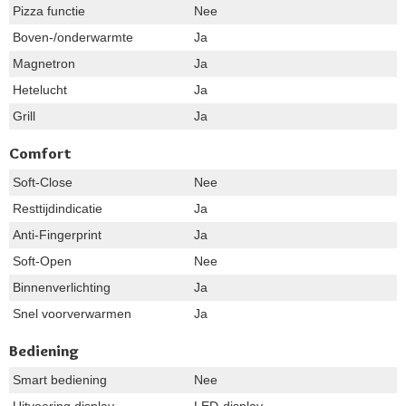
Pizza functie
Nee
Boven-/onderwarmte
Ja
Magnetron
Ja
Hetelucht
Ja
Grill
Ja
Comfort
Soft-Close
Nee
Resttijdindicatie
Ja
Anti-Fingerprint
Ja
Soft-Open
Nee
Binnenverlichting
Ja
Snel voorverwarmen
Ja
Bediening
Smart bediening
Nee
Uitvoering display
LED-display