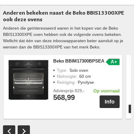
Anderen bekeken naast de Beko BBIS13300XPE
ook deze ovens
Anderen die geïnteresseerd waren in het kopen van de Beko
BBIS13300XPE oven hebben ook de volgende ovens bekeken.
Wellicht dat één van deze inbouwapparaten beter aansluit op je
wensen dan de BBIS13300XPE van het merk Beko.
Beko BBIM17300BPSEA
A+
Type
:
Solo oven
Nishoogte
:
60 cm
Reiniging
:
Pyrolyse
Adviesprijs
829,-
Op voorraad
568,99
Info
T