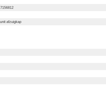
17156812
unit afzuigkap