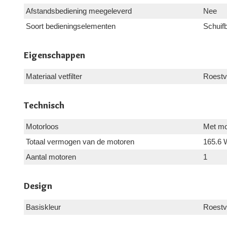
Afstandsbediening meegeleverd
Nee
Soort bedieningselementen
Schuif
Eigenschappen
Materiaal vetfilter
Roestvr
Technisch
Motorloos
Met mo
Totaal vermogen van de motoren
165.6 
Aantal motoren
1
Design
Basiskleur
Roestvr