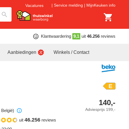
Service melding
MijnKeuken info
Vacatures
Klantwaardering
9,1
uit
46.256
reviews
Aanbiedingen
Winkels / Contact
E
140,-
Adviesprijs
199,-
 België)
46.256
uit
reviews