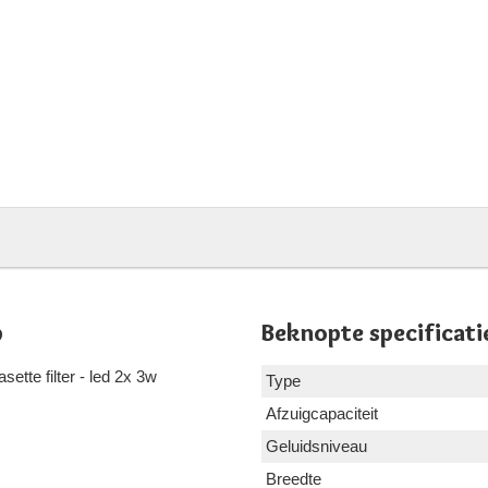
p
Beknopte specificati
sette filter - led 2x 3w
Type
Afzuigcapaciteit
Geluidsniveau
Breedte