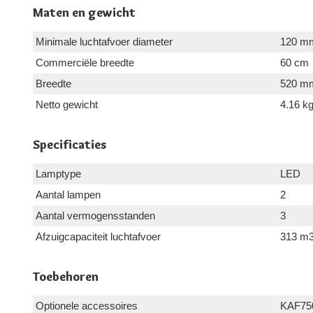
Maten en gewicht
Minimale luchtafvoer diameter
120 m
Commerciële breedte
60 cm
Breedte
520 m
Netto gewicht
4.16 k
Specificaties
Lamptype
LED
Aantal lampen
2
Aantal vermogensstanden
3
Afzuigcapaciteit luchtafvoer
313 m3
Toebehoren
Optionele accessoires
KAF75