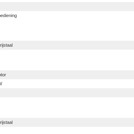
bediening
ijstaal
tor
W
ijstaal