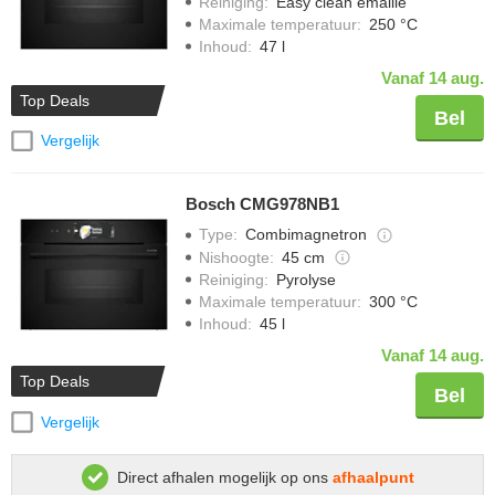
Reiniging
:
Easy clean emaille
Maximale temperatuur
:
250 °C
Inhoud
:
47 l
Vanaf 14 aug.
Top Deals
Bel
Vergelijk
Bosch CMG978NB1
Type
:
Combimagnetron
Nishoogte
:
45 cm
Reiniging
:
Pyrolyse
Maximale temperatuur
:
300 °C
Inhoud
:
45 l
Vanaf 14 aug.
Top Deals
Bel
Vergelijk
Direct afhalen mogelijk op ons
afhaalpunt