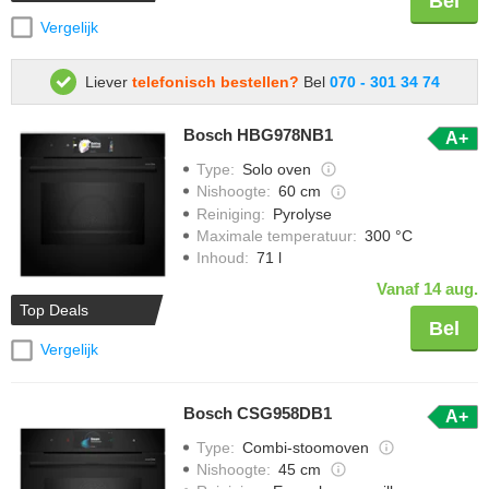
Bel
Vergelijk
Liever
telefonisch bestellen?
Bel
070 - 301 34 74
Bosch HBG978NB1
A+
Type
:
Solo oven
Nishoogte
:
60 cm
Reiniging
:
Pyrolyse
Maximale temperatuur
:
300 °C
Inhoud
:
71 l
Vanaf 14 aug.
Top Deals
Bel
Vergelijk
Bosch CSG958DB1
A+
Type
:
Combi-stoomoven
Nishoogte
:
45 cm