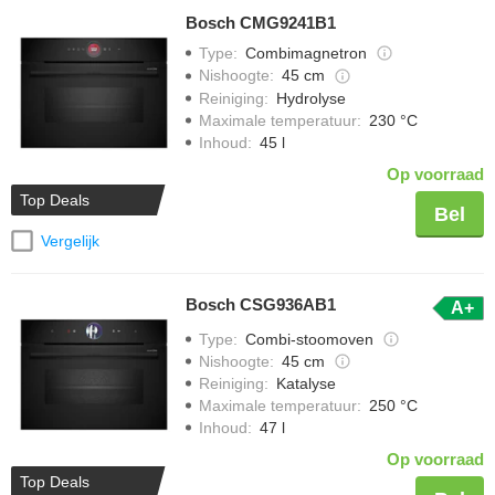
Bosch CMG9241B1
Type
:
Combimagnetron
Nishoogte
:
45 cm
Reiniging
:
Hydrolyse
Maximale temperatuur
:
230 °C
Inhoud
:
45 l
Op voorraad
Top Deals
Bel
Vergelijk
Bosch CSG936AB1
A+
Type
:
Combi-stoomoven
Nishoogte
:
45 cm
Reiniging
:
Katalyse
Maximale temperatuur
:
250 °C
Inhoud
:
47 l
Op voorraad
Top Deals