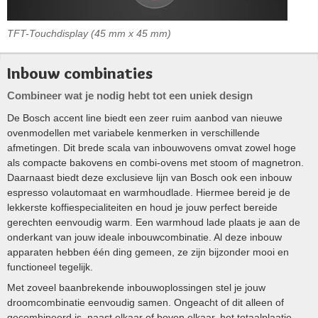
TFT-Touchdisplay (45 mm x 45 mm)
Inbouw combinaties
Combineer wat je nodig hebt tot een uniek design
De Bosch accent line biedt een zeer ruim aanbod van nieuwe
ovenmodellen met variabele kenmerken in verschillende
afmetingen. Dit brede scala van inbouwovens omvat zowel hoge
als compacte bakovens en combi-ovens met stoom of magnetron.
Daarnaast biedt deze exclusieve lijn van Bosch ook een inbouw
espresso volautomaat en warmhoudlade. Hiermee bereid je de
lekkerste koffiespecialiteiten en houd je jouw perfect bereide
gerechten eenvoudig warm. Een warmhoud lade plaats je aan de
onderkant van jouw ideale inbouwcombinatie. Al deze inbouw
apparaten hebben één ding gemeen, ze zijn bijzonder mooi en
functioneel tegelijk.
Met zoveel baanbrekende inbouwoplossingen stel je jouw
droomcombinatie eenvoudig samen. Ongeacht of dit alleen of
gecombineerd is, naast elkaar of boven elkaar, het totaalplaatje