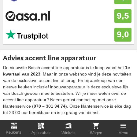
9,5
9,0
Advies accent line apparatuur
De nieuwste Bosch accent line apparatuur is te koop vanaf het
1e
kwartaal van 2023
. Maar in onze webshop vind je deze noviteiten
van de exclusieve accent line al terug. En bij aankoop van een
nieuwe keuken inclusief inbouwapparatuur is deze exclusieve lijn
van Bosch gewoon mee te bestellen. Wil je meer weten over de
accent line apparatuur? Neem gerust contact op met onze
klantenservice (
070 – 301 34 74
). Onze klantenservice is elke dag
tot 23:00 uur bereikbaar en is je graag van dienst.
Natuurlijk is de accent line apparatuur ook te bezichtigen in onze
winkels
. Naast werkend opgestelde vrijstaande en
Keukens
Apparatuur
Winkels
Wagen
Menu
inbouwapparatuur vind je hier ook een enorme hoeveelheid