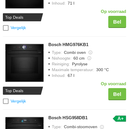
Inhoud
:
71 l
Op voorraad
Top Deals
Bel
Vergelijk
Bosch HMG976KB1
Type
:
Combi oven
Nishoogte
:
60 cm
Reiniging
:
Pyrolyse
Maximale temperatuur
:
300 °C
Inhoud
:
67 l
Op voorraad
Top Deals
Bel
Vergelijk
Bosch HSG958DB1
A+
Type
:
Combi-stoomoven