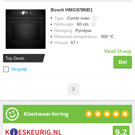
Bosch HMG978NB1
Type
:
Combi oven
Nishoogte
:
60 cm
Reiniging
:
Pyrolyse
Maximale temperatuur
:
300 °C
Inhoud
:
67 l
Vanaf 14 aug.
Top Deals
Bel
Vergelijk
1
Klantwaardering
9,2