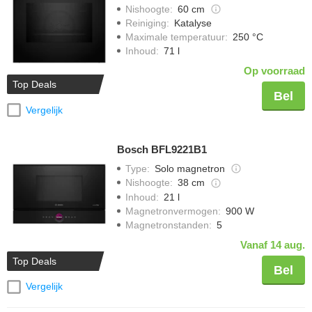
Nishoogte
:
60 cm
Reiniging
:
Katalyse
Maximale temperatuur
:
250 °C
Inhoud
:
71 l
Op voorraad
Top Deals
Bel
Vergelijk
Bosch BFL9221B1
Type
:
Solo magnetron
Nishoogte
:
38 cm
Inhoud
:
21 l
Magnetronvermogen
:
900 W
Magnetronstanden
:
5
Vanaf 14 aug.
Top Deals
Bel
Vergelijk