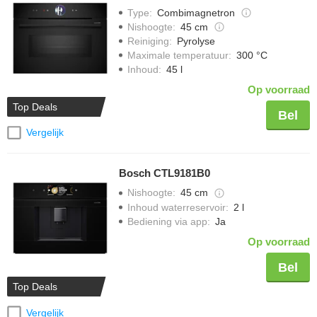
Type
:
Combimagnetron
Nishoogte
:
45 cm
Reiniging
:
Pyrolyse
Maximale temperatuur
:
300 °C
Inhoud
:
45 l
Op voorraad
Top Deals
Bel
Vergelijk
Bosch CTL9181B0
Nishoogte
:
45 cm
Inhoud waterreservoir
:
2 l
Bediening via app
:
Ja
Op voorraad
Bel
Top Deals
Vergelijk