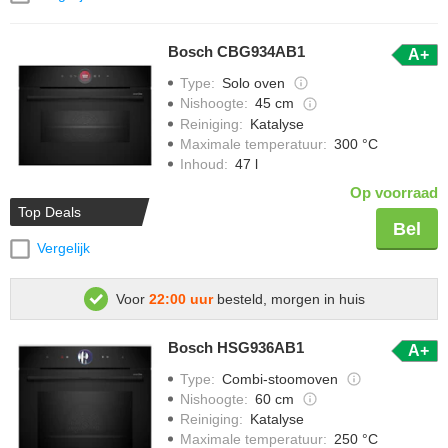
Bosch CBG934AB1
A+
Type
:
Solo oven
Nishoogte
:
45 cm
Reiniging
:
Katalyse
Maximale temperatuur
:
300 °C
Inhoud
:
47 l
Op voorraad
Top Deals
Bel
Vergelijk
Voor
22:00 uur
besteld, morgen in huis
Bosch HSG936AB1
A+
Type
:
Combi-stoomoven
Nishoogte
:
60 cm
Reiniging
:
Katalyse
Maximale temperatuur
:
250 °C