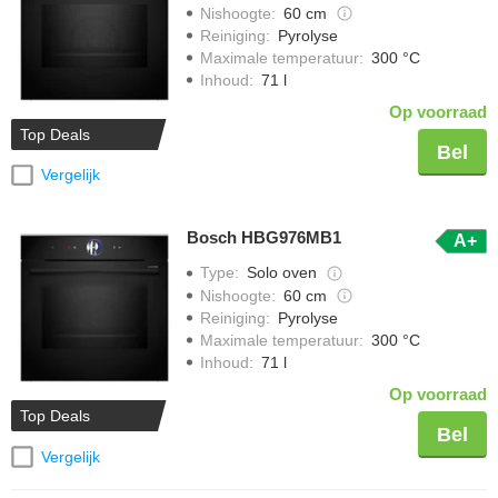
Nishoogte
:
60 cm
Reiniging
:
Pyrolyse
Maximale temperatuur
:
300 °C
Inhoud
:
71 l
Op voorraad
Top Deals
Bel
Vergelijk
Bosch HBG976MB1
A+
Type
:
Solo oven
Nishoogte
:
60 cm
Reiniging
:
Pyrolyse
Maximale temperatuur
:
300 °C
Inhoud
:
71 l
Op voorraad
Top Deals
Bel
Vergelijk