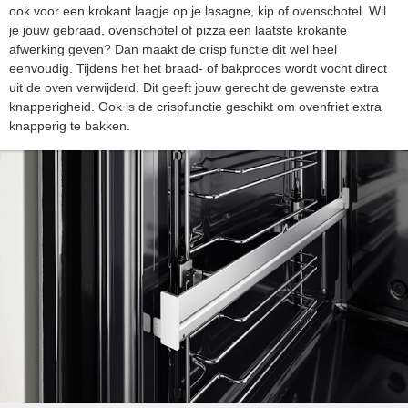
ook voor een krokant laagje op je lasagne, kip of ovenschotel. Wil
je jouw gebraad, ovenschotel of pizza een laatste krokante
afwerking geven? Dan maakt de crisp functie dit wel heel
eenvoudig. Tijdens het het braad- of bakproces wordt vocht direct
uit de oven verwijderd. Dit geeft jouw gerecht de gewenste extra
knapperigheid. Ook is de crispfunctie geschikt om ovenfriet extra
knapperig te bakken.