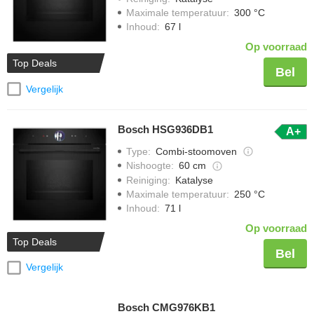
Maximale temperatuur
:
300 °C
Inhoud
:
67 l
Op voorraad
Top Deals
Bel
Vergelijk
Bosch HSG936DB1
A+
Type
:
Combi-stoomoven
Nishoogte
:
60 cm
Reiniging
:
Katalyse
Maximale temperatuur
:
250 °C
Inhoud
:
71 l
Op voorraad
Top Deals
Bel
Vergelijk
Bosch CMG976KB1