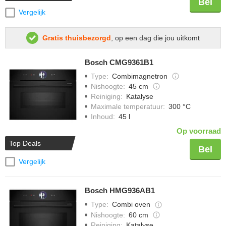
Bel
Vergelijk
Gratis thuisbezorgd
, op een dag die jou uitkomt
Bosch CMG9361B1
Type
:
Combimagnetron
Nishoogte
:
45 cm
Reiniging
:
Katalyse
Maximale temperatuur
:
300 °C
Inhoud
:
45 l
Op voorraad
Top Deals
Bel
Vergelijk
Bosch HMG936AB1
Type
:
Combi oven
Nishoogte
:
60 cm
Reiniging
:
Katalyse