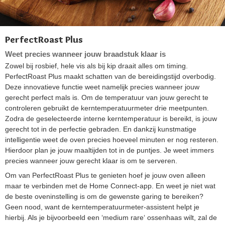
PerfectRoast Plus
Weet precies wanneer jouw braadstuk klaar is
Zowel bij rosbief, hele vis als bij kip draait alles om timing.
PerfectRoast Plus maakt schatten van de bereidingstijd overbodig.
Deze innovatieve functie weet namelijk precies wanneer jouw
gerecht perfect mals is. Om de temperatuur van jouw gerecht te
controleren gebruikt de kerntemperatuurmeter drie meetpunten.
Zodra de geselecteerde interne kerntemperatuur is bereikt, is jouw
gerecht tot in de perfectie gebraden. En dankzij kunstmatige
intelligentie weet de oven precies hoeveel minuten er nog resteren.
Hierdoor plan je jouw maaltijden tot in de puntjes. Je weet immers
precies wanneer jouw gerecht klaar is om te serveren.
Om van PerfectRoast Plus te genieten hoef je jouw oven alleen
maar te verbinden met de Home Connect-app. En weet je niet wat
de beste oveninstelling is om de gewenste garing te bereiken?
Geen nood, want de kerntemperatuurmeter-assistent helpt je
hierbij. Als je bijvoorbeeld een ‘medium rare‘ ossenhaas wilt, zal de