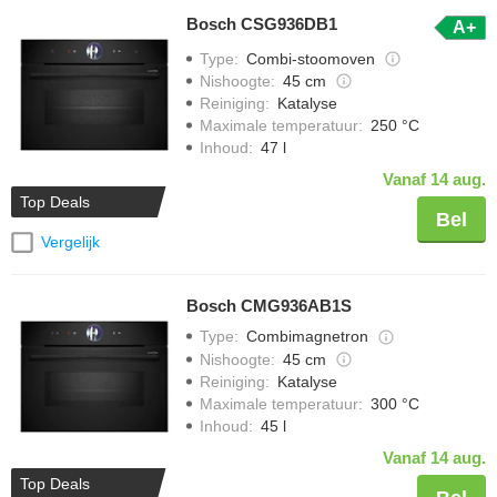
Bosch CSG936DB1
A+
Type
:
Combi-stoomoven
Nishoogte
:
45 cm
Reiniging
:
Katalyse
Maximale temperatuur
:
250 °C
Inhoud
:
47 l
Vanaf 14 aug.
Top Deals
Bel
Vergelijk
Bosch CMG936AB1S
Type
:
Combimagnetron
Nishoogte
:
45 cm
Reiniging
:
Katalyse
Maximale temperatuur
:
300 °C
Inhoud
:
45 l
Vanaf 14 aug.
Top Deals