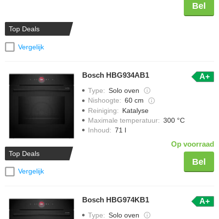
Bel
Top Deals
Vergelijk
Bosch HBG934AB1
A+
Type
:
Solo oven
Nishoogte
:
60 cm
Reiniging
:
Katalyse
Maximale temperatuur
:
300 °C
Inhoud
:
71 l
Op voorraad
Top Deals
Bel
Vergelijk
Bosch HBG974KB1
A+
Type
:
Solo oven