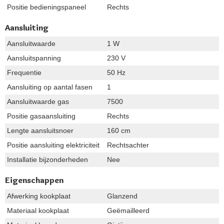
Positie bedieningspaneel
Rechts
Aansluiting
Aansluitwaarde
1 W
Aansluitspanning
230 V
Frequentie
50 Hz
Aansluiting op aantal fasen
1
Aansluitwaarde gas
7500
Positie gasaansluiting
Rechts
Lengte aansluitsnoer
160 cm
Positie aansluiting elektriciteit
Rechtsachter
Installatie bijzonderheden
Nee
Eigenschappen
Afwerking kookplaat
Glanzend
Materiaal kookplaat
Geëmailleerd