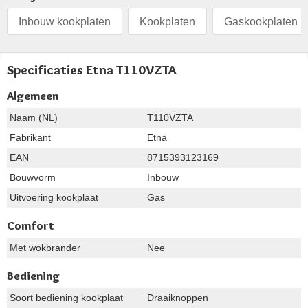
Inbouw kookplaten
Kookplaten
Gaskookplaten
Specificaties Etna T110VZTA
Algemeen
Naam (NL)
T110VZTA
Fabrikant
Etna
EAN
8715393123169
Bouwvorm
Inbouw
Uitvoering kookplaat
Gas
Comfort
Met wokbrander
Nee
Bediening
Soort bediening kookplaat
Draaiknoppen