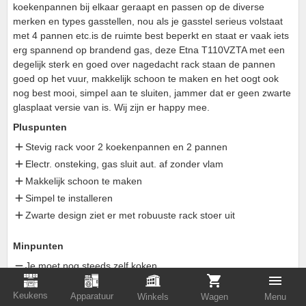
koekenpannen bij elkaar geraapt en passen op de diverse
merken en types gasstellen, nou als je gasstel serieus volstaat
met 4 pannen etc.is de ruimte best beperkt en staat er vaak iets
erg spannend op brandend gas, deze Etna T110VZTA met een
degelijk sterk en goed over nagedacht rack staan de pannen
goed op het vuur, makkelijk schoon te maken en het oogt ook
nog best mooi, simpel aan te sluiten, jammer dat er geen zwarte
glasplaat versie van is. Wij zijn er happy mee.
Pluspunten
Stevig rack voor 2 koekenpannen en 2 pannen
Electr. onsteking, gas sluit aut. af zonder vlam
Makkelijk schoon te maken
Simpel te installeren
Zwarte design ziet er met robuuste rack stoer uit
Minpunten
Je moet nog steeds zelf koken.
Keukens
Apparatuur
Winkels
Wagen
Menu
j**********@u*********
op 15-02-2022