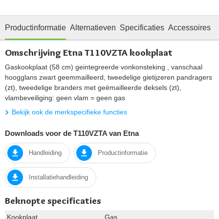
Productinformatie
Alternatieven
Specificaties
Accessoires
R
Omschrijving Etna T110VZTA kookplaat
Gaskookplaat (58 cm) geintegreerde vonkonsteking , vanschaal
hoogglans zwart geemmailleerd, tweedelige gietijzeren pandragers
(zt), tweedelige branders met geëmailleerde deksels (zt),
vlambeveiliging: geen vlam = geen gas
Bekijk ook de merkspecifieke functies
Downloads voor de T110VZTA van Etna
Handleiding
Productinformatie
Installatiehandleiding
Beknopte specificaties
Kookplaat
Gas