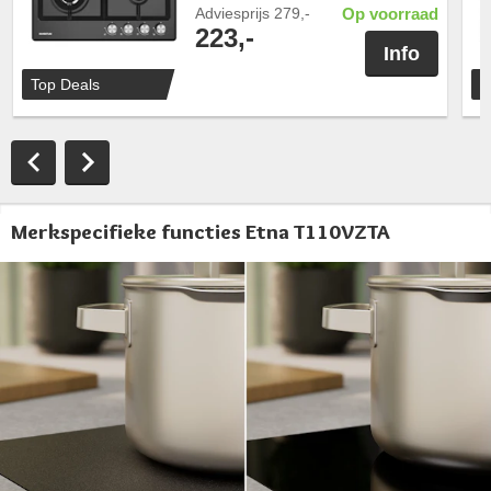
Adviesprijs
279,-
Op voorraad
223,-
Info
Top Deals
T
Merkspecifieke functies Etna T110VZTA