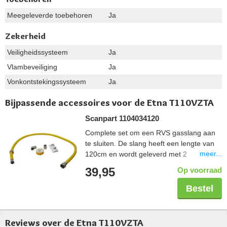
Meegeleverde toebehoren
Ja
Zekerheid
Veiligheidssysteem
Ja
Vlambeveiliging
Ja
Vonkontstekingssysteem
Ja
Bijpassende accessoires voor de Etna T110VZTA
Scanpart 1104034120
Complete set om een RVS gasslang aan
te sluiten. De slang heeft een lengte van
meer...
120cm en wordt geleverd met 2
koppelstukken zodat deze in elke situatie
39,95
Op voorraad
aangesloten kan worden. De tape wordt
gebruikt om de schroefdraadverbinding
Bestel
veilig af te sluiten. De gehele set is Gastec
gekeurd.
Reviews over de Etna T110VZTA