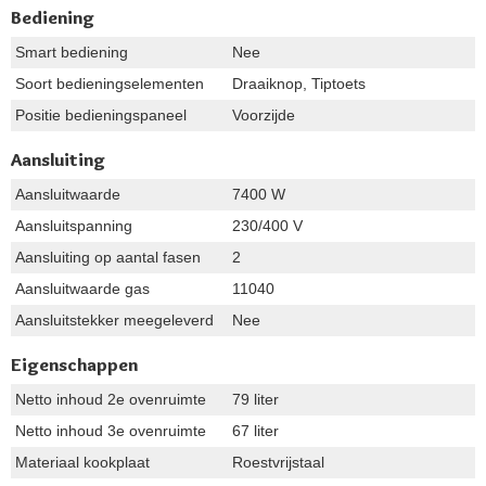
Bediening
Smart bediening
Nee
Soort bedieningselementen
Draaiknop, Tiptoets
Positie bedieningspaneel
Voorzijde
Aansluiting
Aansluitwaarde
7400 W
Aansluitspanning
230/400 V
Aansluiting op aantal fasen
2
Aansluitwaarde gas
11040
Aansluitstekker meegeleverd
Nee
Eigenschappen
Netto inhoud 2e ovenruimte
79 liter
Netto inhoud 3e ovenruimte
67 liter
Materiaal kookplaat
Roestvrijstaal