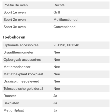
Positie 3e oven
Rechts
Soort 1e oven
Grill
Soort 2e oven
Multifunctioneel
Soort 3e oven
Conventioneel
Toebehoren
Optionele accessoires
261198, 001248
Braadthermometer
Nee
Opbergvak accessoires
Nee
Met braadsensor
Nee
Met afdekplaat kookplaat
Nee
Draaispit meegeleverd
Nee
Telescopische geleiderail
Nee
Rooster
Ja
Bakplaten
Ja
Met grillplaat
Ja