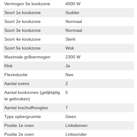
Vermogen 5e kookzone
4000 W
Soort 1e kookzone
Sudder
Soort 2e kookzone
Normaal
Soort 3e kookzone
Normaal
Soort 4e kookzone
Sterk
Soort 5e kookzone
Wok
Maximale grillvermogen
2300 W
Klok
Ja
Flexinductie
Nee
Aantal ovens
2
Aantal kookzones (gelijktijdig
5
te gebruiken)
Aantal inschuifhoogtes
7
Type opbergruimte
Geen
Positie 1e oven
Linksboven
Positie 2e oven
Linksonder