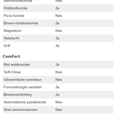
Warmhoudfunctie
Nee
Ontdooifunctie
Ja
Pizza functie
Nee
Boven-/onderwarmte
Ja
Magnetron
Nee
Hetelucht
Ja
Grill
Ja
Comfort
Met wokbrander
Ja
Soft-Close
Nee
Uitneembare ovendeur
Nee
Fornuishoogte variabel
Ja
Binnenverlichting
Ja
Automatische pandetectie
Nee
Snel voorverwarmen
Nee