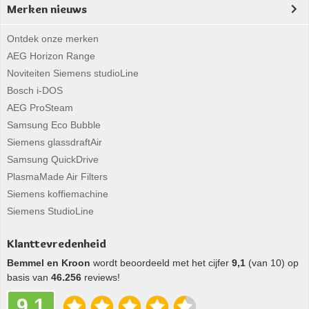
Merken nieuws
Ontdek onze merken
AEG Horizon Range
Noviteiten Siemens studioLine
Bosch i-DOS
AEG ProSteam
Samsung Eco Bubble
Siemens glassdraftAir
Samsung QuickDrive
PlasmaMade Air Filters
Siemens koffiemachine
Siemens StudioLine
Klanttevredenheid
Bemmel en Kroon
wordt beoordeeld met het cijfer
9,1
(van 10) op
basis van
46.256
reviews!
9,1