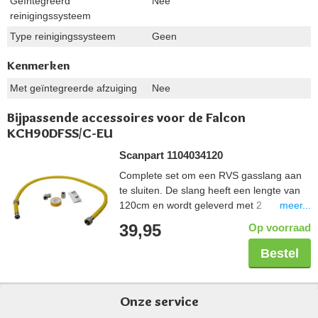
Geïntegreerd
Nee
reinigingssysteem
Type reinigingssysteem
Geen
Kenmerken
Met geïntegreerde afzuiging
Nee
Bijpassende accessoires voor de Falcon
KCH90DFSS/C-EU
Scanpart 1104034120
Complete set om een RVS gasslang aan
te sluiten. De slang heeft een lengte van
meer...
120cm en wordt geleverd met 2
koppelstukken zodat deze in elke situatie
39,95
Op voorraad
aangesloten kan worden. De tape wordt
gebruikt om de schroefdraadverbinding
Bestel
veilig af te sluiten. De gehele set is Gastec
gekeurd.
Onze service