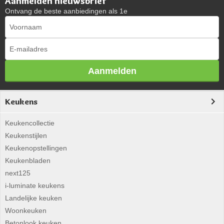
Aanmelden nieuwsbrief
Ontvang de beste aanbiedingen als 1e
Aanmelden
Keukens
Keukencollectie
Keukenstijlen
Keukenopstellingen
Keukenbladen
next125
i-luminate keukens
Landelijke keuken
Woonkeuken
Betonlook keuken